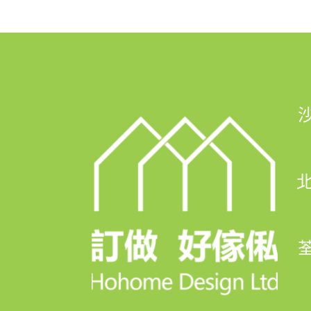
🏢傢俬陳列室: 沙田石門京瑞廣場1期
👆馬鐡線石門站C出行步行1分鐘，
-------------------------------------
✨✨✨訂造好傢俬 口碑之選✨✨✨
北
9⃣大最強信心保證
✅首創💯%完工保證
荃
✅終身結構安全保用
✅99%客人比讚👍