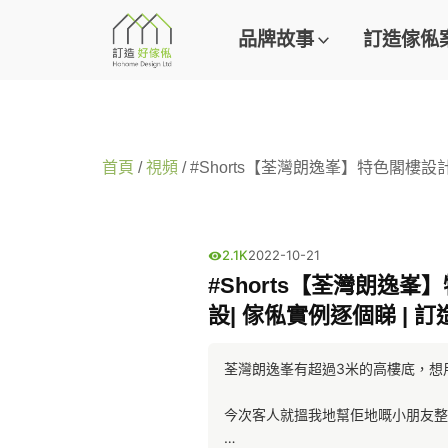
品牌故事
訂造傢俬
首頁
/
視頻
/ #Shorts【荃灣朗逸峯】特色閣樓設計1+
2.1K
2022-10-21
#Shorts【荃灣朗逸峯】特
設| 傢俬實例逐個睇 | 訂造
荃灣朗逸峯有超過3米的高樓底，想
今次客人就搵我地幫佢地嘅小朋友整