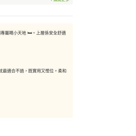
屬嘅小天地 🛏️。上層係安全舒適
就最適合不過，既實用又慳位。柔和