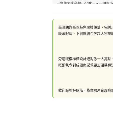
一齊帶大家參觀小兄妹一人一個嘅小
聯絡我們: 
荃灣朗逸峯嘅特色閣樓設計，完美示
嘅睡眠區，下層就結合咗超大容量
📲 whatsapp : 94253548
一鍵切換: https://wa.me/8529425
旁邊嘅樓梯櫃設計絕對係一大亮點
嘅配色令到成間房感覺更加溫馨通透
💬Facebook: https://facebook.c
FB Inbox 索取免費設計圖:: https://
歡迎聯絡好傢俬，為你嘅屋企度身
🖥️網站: https://hohomehk.com