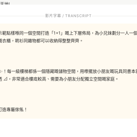
天地!
影片字幕 / TRANSCRIPT
範點樣喺同一個空間打造「1+1」嘅上下層佈局，為小兄妹劃分一人一個專
嘅衣櫃，啲衫同雜物都可以收納得整整齊齊。
3548
 ✨！每一級樓梯都係一個隱藏嘅儲物空間，用嚟擺放小朋友嘅玩具同書本
 📐，非常適合樓底較高、需要為小朋友分配獨立空間嘅家庭。
om/hohomehk
m.me/hohomehk/
訂造專屬傢俬！