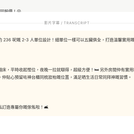
同報價！😝
影片字幕 / TRANSCRIPT
同訂造優惠啦: https://bit.ly/3KH3qUb
236 呎嘅 2-3 人單位設計！細單位一樣可以五臟俱全，打造溫馨實用
床，平時收起慳位，夜晚一拉就瞓得，超級方便！🛏️ 另外房間仲有實
，仲貼心預留咗神台櫃同梳妝枱嘅位置，滿足晒生活日常同拜神嘅習慣。
3548
訂造專屬你嘅傢俬啦！🛋️
om/hohomehk