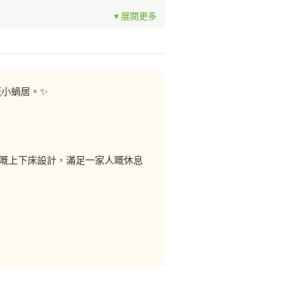
嘅小蝸居。✨
用嘅上下床設計，滿足一家人嘅休息