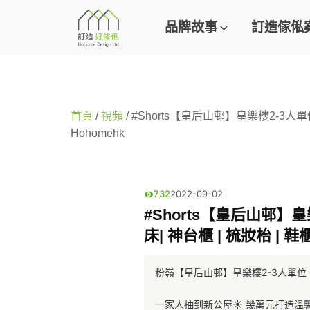
品牌故事
訂造傢俬
首頁
/
視頻
/ #Shorts【皇后山邨】皇樂樓2-3人單位
Hohomehk
732
2022-09-02
#Shorts【皇后山邨】皇樂
床| 神台櫃 | 梳妝枱 | 鞋
粉嶺【皇后山邨】皇樂樓2-3人單位 (~
一家人抽到新公屋☀️ 幾萬元打造溫