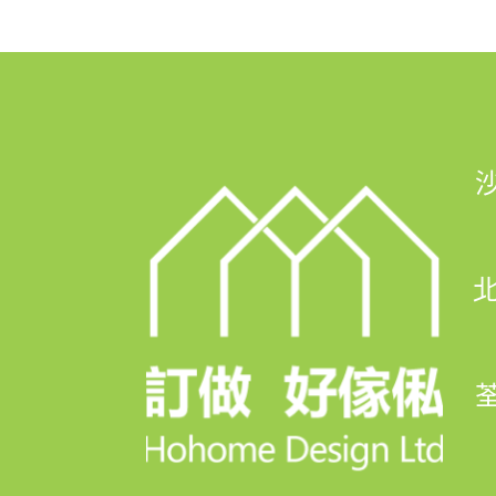
FB Inbox 索取免費設計圖:: https://
🖥️網站: https://hohomehk.com
🏢傢俬陳列室: 沙田石門京瑞廣場1期
👆馬鐡線石門站C出行步行1分鐘，
北
-------------------------------------
荃
✨✨✨訂造好傢俬 口碑之選✨✨✨
9⃣大最強信心保證