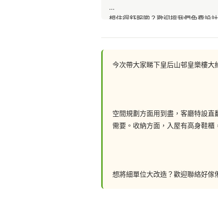
想住得舒服啲？歡迎搵我們免費設計
即刻Click入黎睇下【皇后山邨】嘅設計細節
今次帶大家睇下皇后山邨皇樂樓大約 
聯絡我們: 
空間規劃方面用到盡，客廳特設直翻
需要。收納方面，入屋有高身鞋櫃
📲 whatsapp : 94253548
一鍵切換: https://wa.me/8529425
想將細單位大改造？歡迎聯絡好傢俬
💬Facebook: https://facebook.c