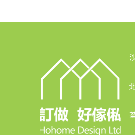
📲 whatsapp : 94253548
一鍵切換: https://wa.me/8529425
💬Facebook: https://facebook.c
FB Inbox 索取免費設計圖:: https://
🖥️網站: https://hohomehk.com
北
🏢傢俬陳列室: 沙田石門京瑞廣場1期
👆馬鐡線石門站C出行步行1分鐘，
荃