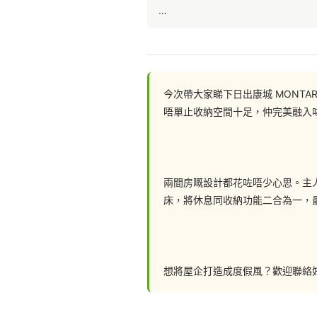
入門處地方不大，我們特意訂造了超
一個一米長的地台箱座位，類似卡座
今次帶大家睇下日出康城 MONT
唔單止收納空間十足，仲完美融入
旁邊的C字櫃，有著非常多的功能，
置放一張餐枱並不容易，如果要兼容
面板就可以拉出大餐枱，非常容易操
兩間房嘅設計都花咗唔少心思。主
床，將休息同收納功能二合為一，最
如果你都想訂造現代風格的傢俬，歡
想將屋企打造成度假風？歡迎聯絡好
聯絡我們: 