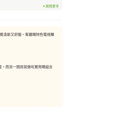
底升高位置方便放拖鞋。另一邊就有
同時是一張坐到兩個人的餐椅呢。
，感覺清新又舒服。客廳嘅特色電視櫃
枱！對於小型單位來說，客飯廳要找位
C字櫃的伸縮餐枱，開飯時只要翻開
度。而另一間房就做咗實用嘅組合