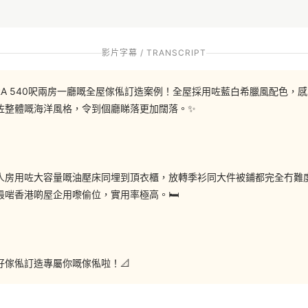
薄款式的鞋櫃，三層鞋櫃可以斜插擺放外出鞋，大概放到10對鞋，鞋櫃
影片字幕 / TRANSCRIPT
的造型，下面是櫃桶可以儲物，又是一張換鞋椅，方便坐下來穿鞋除鞋，
ARA 540呎兩房一廳嘅全屋傢俬訂造案例！全屋採用咗藍白希臘風配色
咗整體嘅海洋風格，令到個廳睇落更加闊落。✨
包括酒櫃、儲物櫃和餐邊櫃，意想不到的是還隱藏了一張1米3的伸縮餐
餐枱的空間可能就要捨棄儲物櫃，所以我們就為客人訂造一張可以收納在
作，小朋友都可以幫手開枱。
人房用咗大容量嘅油壓床同埋到頂衣櫃，放轉季衫同大件被鋪都完全冇難
啱香港啲屋企用嚟偷位，實用率極高。🛏️
迎預約跟我們的設計師傾傾啦~ 
傢俬訂造專屬你嘅傢俬啦！📐