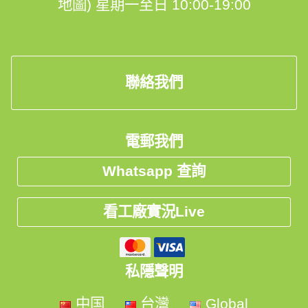
地圖)
星期一至日 10:00-19:00
2⃣報價📝
3⃣度尺📏
聯絡我們
4⃣生產🗓
5⃣送貨🚛
電郵我們
6⃣安裝 ⛏
Whatsapp 查詢
7⃣售後👨‍🔧
看工廠實況Live
✅我們的優勢✅:
私隱聲明
👍3個月五金保用
中国
台灣
Global