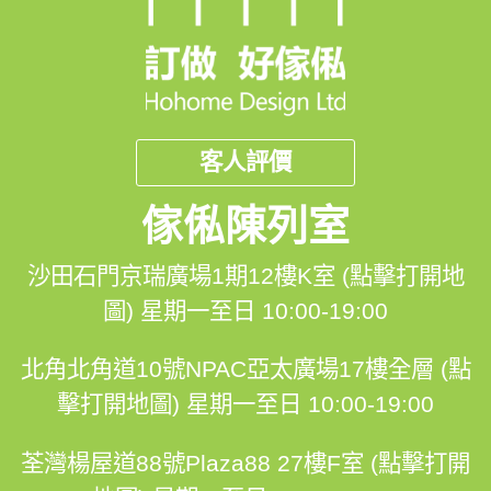
💬Facebook: https://facebook.com/hohomehk
FB Inbox 索取免費設計圖:: https://m.me/hohomehk/
客人評價
🖥️網站: https://hohomehk.com
🏢傢俬陳列室: 沙田石門京瑞廣場1期12K室
傢俬陳列室
👆馬鐡線石門站C出行步行1分鐘，到1期商場直上兩條扶
沙田石門京瑞廣場1期12樓K室 (點擊打開地
手電梯，到辦公室電梯大堂，到12樓右轉
圖)
星期一至日 10:00-19:00
北角北角道10號NPAC亞太廣場17樓全層 (點
擊打開地圖)
星期一至日 10:00-19:00
🛠我們的傢俬訂造流程🛠
荃灣楊屋道88號Plaza88 27樓F室 (點擊打開
1⃣設計📐