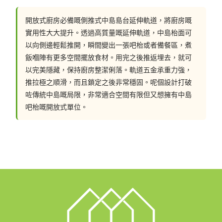
此款軌道是側推式，軌道長度是1200mm
開放式廚房必備嘅側推式中島島台延伸軌道，將廚房嘅
適合用在普通吧台或中島
實用性大大提升。透過高質量嘅延伸軌道，中島枱面可
以向側邊輕鬆推開，瞬間變出一張吧枱或者備餐區，煮
飯嗰陣有更多空間擺放食材。用完之後推返埋去，就可
以完美隱藏，保持廚房整潔俐落。軌道五金承重力強，
如果你也想在傢俬中使用這件五金，歡迎和我們設計師聯
推拉極之順滑，而且鎖定之後非常穩固。呢個設計打破
絡
咗傳統中島嘅局限，非常適合空間有限但又想擁有中島
吧枱嘅開放式單位。
聯絡我們: 
📲 whatsapp : 92310829
一鍵切換: https://wa.me/85292310829