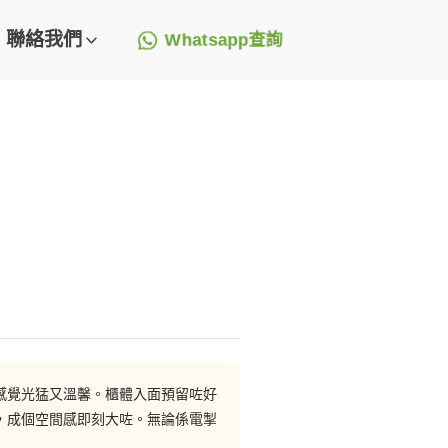
聯絡我們
Whatsapp查詢
感覺光猛又溫馨。櫃體入面預留咗好
，成個空間感即刻大咗。無論係電掣