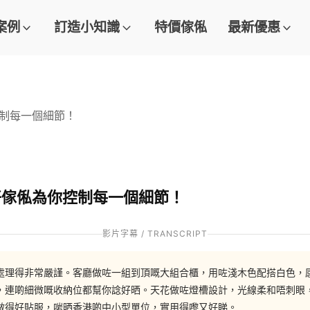
案例
訂造小知識
特價傢俬
最新優惠
控制每一個細節！
好傢俬為你控制每一個細節！
影片字幕 / TRANSCRIPT
處理得非常嚴謹。客廳做咗一組到頂嘅大組合櫃，用咗淺木色配搭白色，
，連啲細微嘅收納位都幫你諗好晒。天花做咗燈槽設計，光線柔和唔刺眼
做得好貼服，啱晒香港啲中小型單位，實用得嚟又好睇。