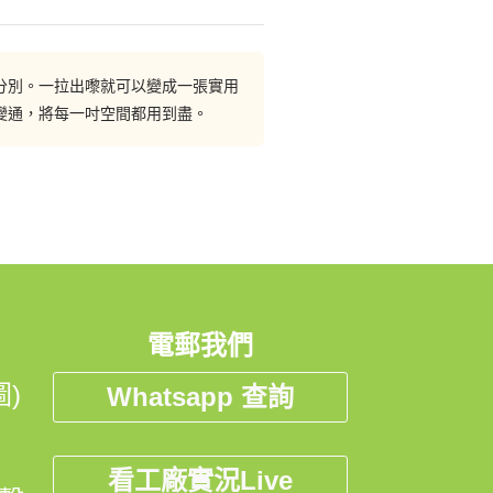
果櫃深是500mm就可以拉出1米
邊櫃、廚櫃或書櫃等。伸縮枱的枱面
板使用的方式，就是將一塊塊枱面板
五金詳細的整合方式，歡迎和我們的
分別。一拉出嚟就可以變成一張實用
變通，將每一吋空間都用到盡。
電郵我們
)
Whatsapp 查詢
看工廠實況Live