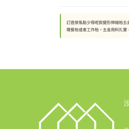
擋。這張枱最長可以拉出大概1米3
的枱用，如果櫃深是600 ，就可
板是同時和伸縮枱收在收納櫃裏面的
拼湊在一起。拼湊式枱面板的好處是
訂造傢俬點少得呢款變形伸縮枱五
設計師談談。
嘅餐枱或者工作枱。五金用料扎實
📲 whatsapp : 92310829
一鍵切換: https://wa.me/8529231
💬Facebook: https://facebook.c
FB Inbox 索取免費設計圖:: https://