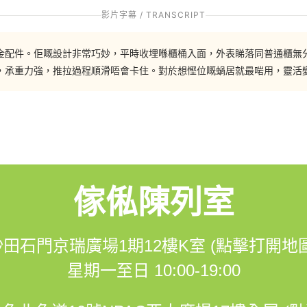
的枱面，夠五個人同時用餐。但注意的是，這個伸縮枱要求的櫃深比較大。如
影片字幕 / TRANSCRIPT
以拉出1米3的枱用。這張伸縮枱可以和不同的傢俬整合在一起，如廳櫃、餐
，當枱面打開後，就可以將枱面板攤開出來使用。另外也有另一種的枱面
伸縮枱的長度，可以按照用餐人數的多少而選擇放多少塊枱面板。伸縮枱
金配件。佢嘅設計非常巧妙，平時收埋喺櫃桶入面，外表睇落同普通櫃無
，承重力強，推拉過程順滑唔會卡住。對於想慳位嘅蝸居就最啱用，靈活
0829
傢俬陳列室
om/hohomehk
沙田石門京瑞廣場1期12樓K室 (點擊打開地圖
m.me/hohomehk/
星期一至日 10:00-19:00