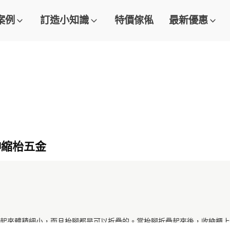
案例
訂造小知識
特價傢俬
最新優惠
伸縮枱五金
起來體積細小，而且枱腳都是可以拆疊的。當枱腳折疊起來後，收納櫃上