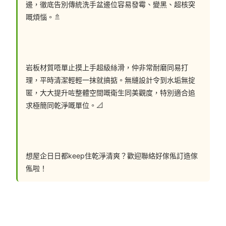
邊，徹底告別傳統洗手盆邊位容易發霉、變黑、超核突
嘅煩惱。🚿
岩板材質唔單止摸上手超級絲滑，仲非常耐磨同易打
理，平時清潔輕輕一抹就搞掂。無縫設計令到水垢無掟
匿，大大提升咗整體空間嘅衛生同美觀度，特別適合追
求極簡同乾淨嘅單位。📐
想屋企日日都keep住乾淨清爽？歡迎聯絡好傢俬訂造傢
俬啦！