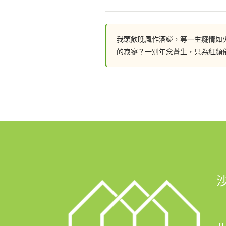
聯絡我們: 
我頭飲晚風作酒🍃，等一生癡情
📲 whatsapp : 94253548
的寂寥？一別年念蒼生，只為紅顏
一鍵切換: https://wa.me/8529425
💬Facebook: https://facebook.c
FB Inbox 索取免費設計圖:: https://
🖥️網站: https://hohomehk.com
🏢石門陳列室：沙田石門京瑞廣場一期12