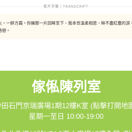
影片字幕 / TRANSCRIPT
如火，一醉方霜。你擁那一片回眸至下，我本世溫柔相思，映不盡紅塵的淚。
倦戀。
3548
om/hohomehk
傢俬陳列室
m.me/hohomehk/
沙田石門京瑞廣場1期12樓K室 (點擊打開地圖
星期一至日 10:00-19:00
樓K室 (營業時間：星期一至日 10:00-19:00)