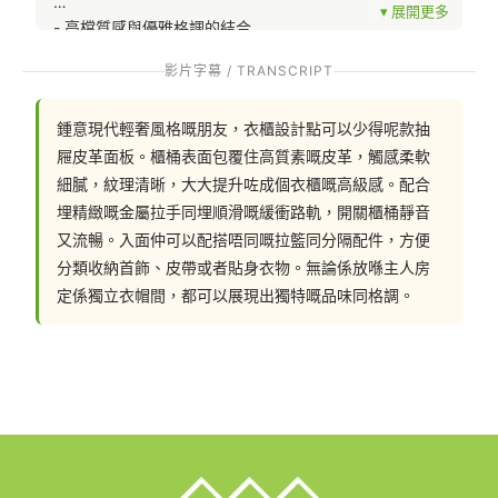
- 高檔質感與優雅格調的結合
影片字幕 / TRANSCRIPT
- 25mm六面車綫包裹
鍾意現代輕奢風格嘅朋友，衣櫃設計點可以少得呢款抽
- 12種皮革色號選擇，配合不同風格喜好
屜皮革面板。櫃桶表面包覆住高質素嘅皮革，觸感柔軟
- 優良材質，不易耗損
細膩，紋理清晰，大大提升咗成個衣櫃嘅高級感。配合
埋精緻嘅金屬拉手同埋順滑嘅緩衝路軌，開關櫃桶靜音
又流暢。入面仲可以配搭唔同嘅拉籃同分隔配件，方便
分類收納首飾、皮帶或者貼身衣物。無論係放喺主人房
皮革抽屜面板適用於衣櫃櫃桶，可訂造有拉手及無拉手面
定係獨立衣帽間，都可以展現出獨特嘅品味同格調。
板，靈活裝飾衣櫃，展現現代簡約的輕奢風格。面板厚度
為25mm，有六面車綫包裹，皮革完全貼合不易耗損；加
上共有12種皮革色號選擇，配合不同風格喜好，一定找到
適合睡房及衣櫃風格的面板。
如果你也想在訂造傢俬中使用這件五金，歡迎和我們設計