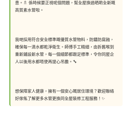
患。🚿 係時候要正視呢個問題，幫全屋換過晒啲全新嘅
高質素水管啦。
我哋採用符合安全標準嘅優質水管物料，防鏽防腐蝕，
確保每一滴水都乾淨衛生。師傅手工精細，由拆舊喉到
重新鋪設新水管，每一個細節都跟足標準，令你同屋企
人以後用水都唔使再提心吊膽。🔧
想保障家人健康，擁有一個安心嘅居住環境？歡迎聯絡
好傢俬了解更多水管更換同全屋裝修工程服務！✨