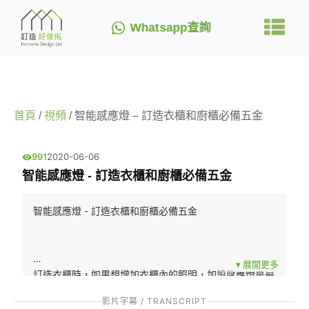
Whatsapp查詢
首頁
/
視頻
/ 智能感應燈 – 訂造衣櫃和廚櫃必備五金
991
2020-06-06
智能感應燈 - 訂造衣櫃和廚櫃必備五金
智能感應燈 - 訂造衣櫃和廚櫃必備五金
訂造衣櫃時，如果想增加衣櫃內的照明，加設感應燈是最
佳的辦法。那麽感應燈可以怎樣加呢? 其實感應燈可以有
影片字幕 / TRANSCRIPT
3種加法。第一種就是明裝式的感應燈。一般這種感應燈