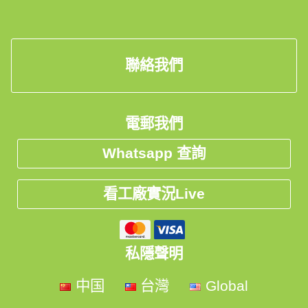
聯絡我們
🛠我們的傢俬訂造流程🛠
電郵我們
1⃣設計📐
Whatsapp 查詢
2⃣報價📝
3⃣度尺📏
看工廠實況Live
4⃣生產🗓
5⃣送貨🚛
私隱聲明
6⃣安裝 ⛏
中国
台灣
Global