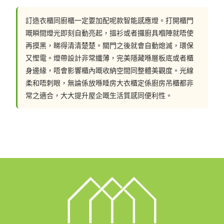
是用3A電的，在宜家傢俬都可以輕易買到。買回來後入
訂造衣櫃同廚櫃一定要加配呢款智能感應燈。打開櫃門
電，用3M 貼，胋在櫃底就可以。但這種感應燈亮度可能
略有不足。同時結構不太穩固，在掛衣時很容易撞散。如
嘅瞬間燈光即刻自動亮起，搵衫或者攞廚具嗰陣就唔使
果衣櫃是經常用的那種，就可能需要不時換電。如果想時
再摸黑，睇得清清楚楚。關門之後就會自動熄滅，環保
尚一點可以選擇掛衣通式的充電式感應燈。
又慳電。燈帶設計非常纖薄，完美隱藏喺層板底或者櫃
身邊緣，唔會影響櫃內嘅收納空間同整體美觀度。光線
柔和唔刺眼，無論係放喺睡房大衣櫃定係廚房吊櫃都非
常之適合，大大提升屋企嘅生活質感同便利性。
除了入電式感應燈，當然還有插電式感應燈。做法有兩
種，一種是明裝，表面會見到電源線，價錢相對便宜些，
而且維修方便。另一種是暗裝，所有線都可以隱藏在板芯
內，表面見不到線，需要在板芯中鑽孔和攞坑藏線，做工
複雜點，所以價錢也相對貴一些。
應燈燈除了可以安裝在衣櫃內，當然也可以安裝在廚櫃底
部。開關的方式通常有兩種，一種是輕觸式而另一種是手
掃式。不同的方式可適合不同人的使用習慣。