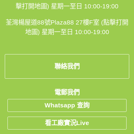
擊打開地圖)
星期一至日 10:00-19:00
📲 whatsapp : 94253548
一鍵切換: https://wa.me/85294253548
荃灣楊屋道88號Plaza88 27樓F室 (點擊打開
地圖)
星期一至日 10:00-19:00
💬Facebook: https://facebook.com/hohomehk
FB Inbox 索取免費設計圖:: https://m.me/hohomehk/
聯絡我們
🖥️網站: https://hohomehk.com
電郵我們
🏢傢俬陳列室: 沙田石門京瑞廣場1期12K室
Whatsapp 查詢
👆馬鐡線石門站C出行步行1分鐘，到1期商場直上兩條扶
看工廠實況Live
手電梯，到辦公室電梯大堂，到12樓右轉