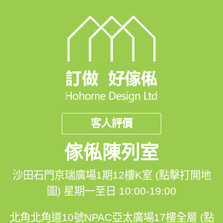
【嚴密品質監管 確保耐用度及安全性】
在好傢俬訂造變形傢俬，雙人床和單人床尺寸都可以度尺
訂造。所有變形傢俬均選用優質五金配件，經多次嚴格測
試及嚴密的品質監管，反覆開合都依舊順暢，而且一個人
操作都完全無難度！
客人評價
傢俬陳列室
如果你都想訂造變形傢俬，歡迎你和我們聯系。
沙田石門京瑞廣場1期12樓K室 (點擊打開地
圖)
星期一至日 10:00-19:00
聯絡我們: 
北角北角道10號NPAC亞太廣場17樓全層 (點