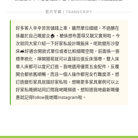
屬於自己的家，當然想佈置得又靚又實用！
影片字幕 / TRANSCRIPT
好多客人辛辛苦苦儲錢上車，雖然單位細細，不過勝在
即睇最強變形傢俬設計 ▶️ 
係屬於自己嘅屋企🏠，梗係想布置得又靚又實用啦。今
https://hohomehk.com/%e8%a8%82%e9%80%a0%e6
次就同大家介紹一下好家私設計嘅飯床。呢款變形沙發
%9c%80%e5%bc%b7%e8%ae%8a%e5%bd%a2%e5%
床🛋️好適合開放式單位或者比較細嘅空間，前面係一張
82%a2%e4%bf%ac/
標準梳化，擰開箍筍就可以直接拉張反床落嚟，雙人床
單人床都可以度尺訂造。我哋選用優質五金配件，反覆
開合都依舊順暢，而且一個人操作都完全冇難度添。想
訂造變形家具就搵好家私啦，想睇更多家具案例可以上
【慳位神器~! 變形沙發床】
好家私嘅網站同訂閱我哋嘅頻道。想知道我哋最新嘅優
惠就記得follow我哋嘅Instagram啦。
今次跟大家推介一下好傢俬設計的翻床！這款變形梳化
床，非常適合開放式單位，或者比較細的空間，需要在同
一空間實現不同的功能。翻床前面有一張標準梳化，日常
可以坐得舒舒服服，拿走背枕就可以直接將翻床翻下來。