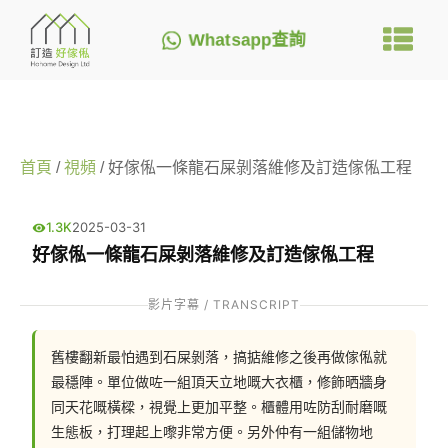
Whatsapp查詢
首頁
/
視頻
/ 好傢俬一條龍石屎剝落維修及訂造傢俬工程
1.3K
2025-03-31
好傢俬一條龍石屎剝落維修及訂造傢俬工程
影片字幕 / TRANSCRIPT
舊樓翻新最怕遇到石屎剝落，搞掂維修之後再做傢俬就
最穩陣。單位做咗一組頂天立地嘅大衣櫃，修飾晒牆身
同天花嘅橫樑，視覺上更加平整。櫃體用咗防刮耐磨嘅
生態板，打理起上嚟非常方便。另外仲有一組儲物地