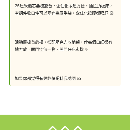
25厘米櫃芯要梳妝台，企住化妝超方便。抽拉頂板床，
空調件收口仲可以塞進幾個手袋，企住化妝腰都唔舒 😓
活動層板首飾櫃，搭配壓克力收納架，俾每個口紅都有
地方放，關門空無一物，開門任床玄機 ✨
如果你都觉得有興趣快啲科我哋啊 👍