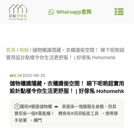
Whatsapp查詢
首頁
/
視頻
/ 儲物櫃識隱藏，衣櫃識偷空間！ 睇下呢啲超
實用設計點樣令你生活更舒服！ | 好傢俬 Hohomehk
6.5K
2025-06-25
儲物櫃識隱藏，衣櫃識偷空間！ 睇下呢啲超實用
設計點樣令你生活更舒服！ | 好傢俬 Hohomehk
①魔術#鏡面儲物櫃  ➡️   表面係一塊靚靚全身鏡，但其
實佢係一個#萬能櫃！   轉角有#洞洞板掛工具  ，燈帶揮
手就著  ，櫃門