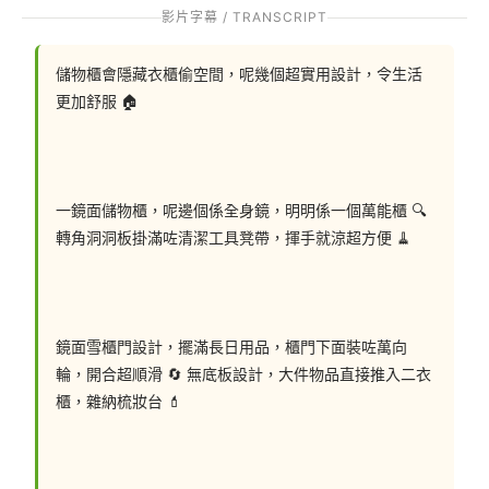
影片字幕 / TRANSCRIPT
儲物櫃會隱藏衣櫃偷空間，呢幾個超實用設計，令生活
更加舒服 🏠
一鏡面儲物櫃，呢邊個係全身鏡，明明係一個萬能櫃 🔍 
轉角洞洞板掛滿咗清潔工具凳帶，揮手就涼超方便 🧹
鏡面雪櫃門設計，擺滿長日用品，櫃門下面裝咗萬向
輪，開合超順滑 🔄 無底板設計，大件物品直接推入二衣
櫃，雜納梳妝台 💄