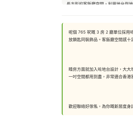
長方形的客飯廳空間，利用地台與地
飯廳一側造了整排的地櫃配層板，兼
呢個 765 呎嘅 3 房 2 廳
了地台設計，取代傳統的高櫃及電
放鎖匙同裝飾品。客飯廳空間感十
兩間細房沿用客廳的現代風格，一間
睡房方面就加入咗地台設計，大大
同時保留空間的輕盈感。
一吋空間都用到盡，非常適合香港家
主人套房增加深色元素，加上玻璃櫃
空間更舒適愜意。玻璃趟門配上LE
歡迎聯絡好傢俬，為你嘅新居度身訂