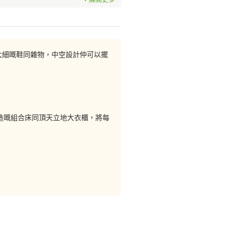
米，我們便利用高度優勢，在客廳做
家大細嘅鞋同雜物，中空設計仲可以擺
。
兩間房提供了非常充足的儲物空間，
造嘅組合床同頂天立地大衣櫃，將每
位置的牆身做了特色軟包牆，使整個