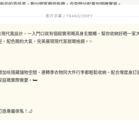
板的的高低差，劃分開客廳與飯廳，令空間分配更加明確實用。
影片字幕 / TRANSCRIPT
顧裝飾和儲物的需要，同時不會令空間太過壓迫。由於單位樓底超過2.7
單位採用咗現代風設計，一入門口就有個超實用嘅高身玄關櫃，幫你收納好晒一
視櫃，令空間感更開揚。而地台中間有一張升降枱，方便吃點心或當茶几用
足，配色簡約大氣，完美展現現代家居嘅格調。✨
作為書房，另一間就是兩兄弟的睡房。高身櫃、吊櫃及樓梯櫃的組合，為
增加咗隱藏儲物空間，連轉季衣物同大件行李都輕鬆收納。配合埋度身訂
庭嘅實際需要。🛏️
門的衣棋櫃，配合型格的主人們，也令主人房多了一份沉隱的感覺。床頭
D燈帶設計，現代時尚。
造專屬傢俬！📐