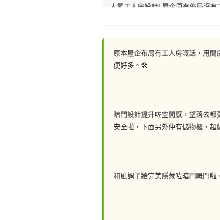
人氣工人房設計! 屋企原有佈局沒
變成風格元素，完美隱藏咗工人房，
原本屋企布局冇工人房嘅話，用間
便好多。🛠
#工人房 #條子板 #間房 #工人房櫃 
暗門設計提升咗空間感，望落去都
安全啦，下面另外仲有儲物櫃，超級
聯絡我們: 
📲電話: 63658773
和風調子牆完美隱藏咗暗門嘅門啦
📲 Whatsapp 查詢(一鍵開啟): https