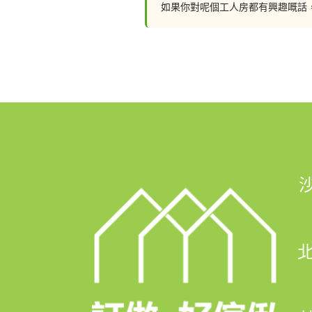
Youtube Channel: https://bit.ly/
如果你對呢個工人房都有興趣嘅話
Instagram: https://www.instagr
🖥網站: https://hohomehk.com
🏢石門陳列室: 沙田石門京瑞廣場1期12樓
🏢北角陳列室: 北角北角道10號亞太廣場
北