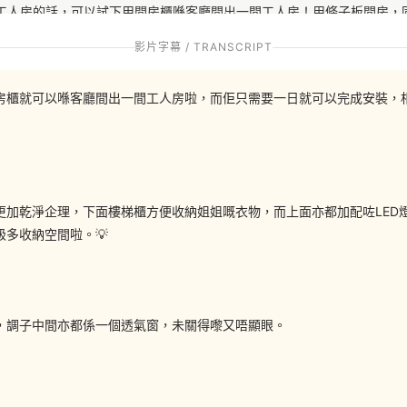
有工人房的話，可以試下用間房櫃喺客廳間出一間工人房！用條子板間房，
咁就唔洗擔心多咗間房會好奇怪！有興趣嘅話就上嚟陳列室睇下啦～
影片字幕 / TRANSCRIPT
房櫃就可以喺客廳間出一間工人房啦，而佢只需要一日就可以完成安裝，
#背景牆 #裝飾牆 #地台床 #床頭櫃 #訂造傢俬 #hohomehk #訂造好
更加乾淨企理，下面樓梯櫃方便收納姐姐嘅衣物，而上面亦都加配咗LED
多收納空間啦。💡
，調子中間亦都係一個透氣窗，未關得嚟又唔顯眼。
://wa.me/85294253548