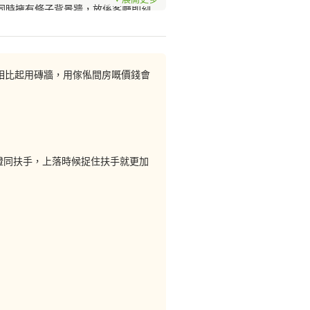
同時擁有條子背景牆，放係客廳即刻
相比起用磚牆，用傢俬間房嘅價錢會
傢俬為你屋企添意思
燈同扶手，上落時候捉住扶手就更加