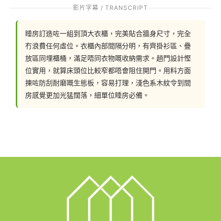
影片字幕 / TRANSCRIPT
睡房訂造咗一組到頂大衣櫃，完美貼合牆身尺寸，完全
冇浪費任何虛位。衣櫃內部間隔分明，有齊掛衫區、疊
放區同埋櫃桶，滿足唔同衣物嘅收納需求。趟門設計慳
位實用，就算床頭位比較窄都唔會阻住開門。用料方面
揀咗防刮耐磨嘅生態板，容易打理，淺色系木紋令到間
房感覺更加光猛闊落，細單位睡房必備。