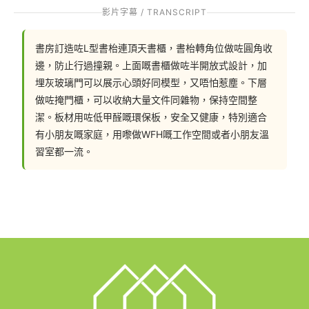
影片字幕 / TRANSCRIPT
書房訂造咗L型書枱連頂天書櫃，書枱轉角位做咗圓角收
邊，防止行過撞親。上面嘅書櫃做咗半開放式設計，加
埋灰玻璃門可以展示心頭好同模型，又唔怕惹塵。下層
做咗掩門櫃，可以收納大量文件同雜物，保持空間整
潔。板材用咗低甲醛嘅環保板，安全又健康，特別適合
有小朋友嘅家庭，用嚟做WFH嘅工作空間或者小朋友溫
習室都一流。