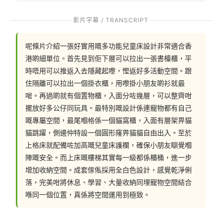
影片字幕 / TRANSCRIPT
呢條片介紹一張好實用嘅多功能兒童床設計非常適合香
港啲細單位。首先見到佢下層可以拉出一張書檯櫃，平
時唔用可以推返入去隱藏起嚟，慳返好多活動空間。跟
住隔離可以拉出一個掛衣櫃，用嚟掛小朋友啲衫就最
啱。再過啲就有個置物櫃，入面分咗幾層，可以整齊咁
擺放好多公仔同玩具。最特別嘅設計係連寵物都有自己
嘅專屬空間，最尾嗰格係一個貓窩櫃，入面有層架畀貓
貓跳躍，側邊仲特設一個圓形窿畀貓貓自由出入。至於
上格床就配備咗加高嘅兒童床護欄，確保小朋友瞓覺嗰
陣嘅安全。而上床嘅樓梯其實每一級都係櫃桶，進一步
增加收納空間。成套傢俬採用全白色設計，感覺乾淨俐
落，完美咁將休息、學習、大量收納同埋寵物空間結合
喺同一個位置，真係將空間運用到極致。