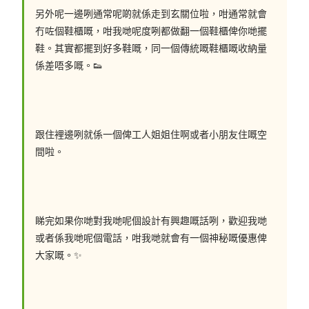
另外呢一邊咧通常呢啲就係走到玄關位啦，咁通常就會
冇咗個鞋櫃嘅，咁我哋呢度咧都做翻一個鞋櫃俾你哋擺
鞋。其實都擺到好多鞋嘅，同一個傳統嘅鞋櫃嘅收納量
係差唔多嘅。👟
跟住裡邊咧就係一個俾工人姐姐住啊或者小朋友住嘅空
間啦。
睇完如果你哋對我哋呢個設計有興趣嘅話咧，歡迎我哋
或者係我哋呢個電話，咁我哋就會有一個神秘嘅優惠俾
大家嘅。✨