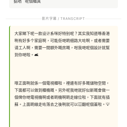
掂哂   呢個櫃真
影片字幕 / TRANSCRIPT
大家睇下呢一款设计系咪好特别呢？其实我知道喺香港
咧有好多个家庭啊，可能佢哋啲细路大咗啊，或者需要
请工人啊，需要一間額外嘅房嘅，咁我哋呢個設計就幫
到你哋啦。🛋
嗱正面咧就係一個電視櫃啦，裡邊有好多嘅儲物空間，
下面都可以做到櫃桶嘅。另外呢我哋就好似新嘅會做一
個俾你哋電視機啊或者啲機啊啲走線位啦，下面就有插
蘇。上面啲線走咗落去之後咧就可以冚翻呢個蓋啦。💡