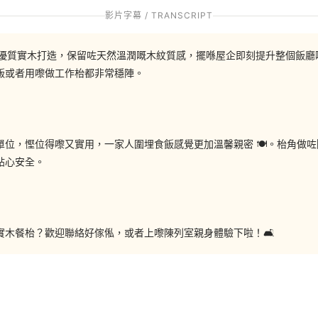
%a8%e6%96%b9%e5%bd%a2%e9%a4%90%e6%9e%b1/
影片字幕 / TRANSCRIPT
枱，採用優質實木打造，保留咗天然溫潤嘅木紋質感，擺喺屋企即刻提升整個飯
飯或者用嚟做工作枱都非常穩陣。
3548
位，慳位得嚟又實用，一家人圍埋食飯感覺更加溫馨親密 🍽️。枱角做
貼心安全。
om/hohomehk
m.me/hohomehk/
木餐枱？歡迎聯絡好傢俬，或者上嚟陳列室親身體驗下啦！🛋️