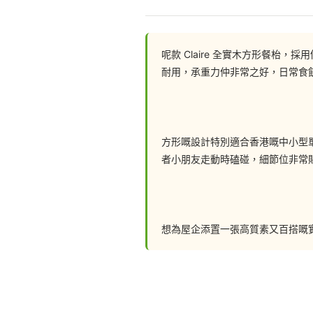
%e5%85%a8%e5%af%a6%e6%9c
呢款 Claire 全實木方形餐
聯絡我們: 
耐用，承重力仲非常之好，日常食
📲 whatsapp : 94253548
一鍵切換: https://wa.me/8529425
方形嘅設計特別適合香港嘅中小型單
者小朋友走動時磕碰，細節位非常
💬Facebook: https://facebook.c
FB Inbox 索取免費設計圖:: https://
想為屋企添置一張高質素又百搭嘅實
🖥️網站: https://hohomehk.com