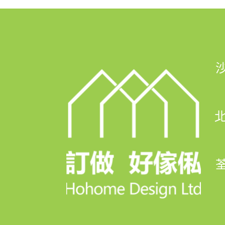
🏢石門陳列室：沙田石門京瑞廣場一期12
🏢北角陳列室：北角北角道10號亞太廣場
🏢荃灣陳列室：荃灣楊屋道88號Plaza 
-------------------------------------
北
✨✨✨訂造好傢俬 口碑之選✨✨✨
荃
9⃣大最強信心保證
✅首創💯%完工保證
✅終身結構安全保用