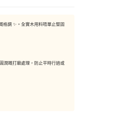
廳嘅格調 ✨。全實木用料唔單止堅固
咗圓潤嘅打磨處理，防止平時行過或