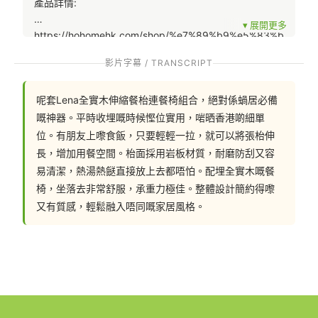
產品詳情:
https://hohomehk.com/shop/%e7%89%b9%e5%83%b
9%e5%82%a2%e4%bf%ac/landon%e4%bc%b8%e7%
影片字幕 / TRANSCRIPT
b8%ae%e9%a4%90%e6%9e%b1-
%e9%99%84%e9%9b%bb%e5%8a%9b%e8%bb%8c
呢套Lena全實木伸縮餐枱連餐椅組合，絕對係蝸居必備
%e9%81%93%e6%8f%92%e5%ba%a7/
嘅神器。平時收埋嘅時候慳位實用，啱晒香港啲細單
位。有朋友上嚟食飯，只要輕輕一拉，就可以將張枱伸
長，增加用餐空間。枱面採用岩板材質，耐磨防刮又容
聯絡我們: 
易清潔，熱湯熱餸直接放上去都唔怕。配埋全實木嘅餐
椅，坐落去非常舒服，承重力極佳。整體設計簡約得嚟
📲 whatsapp : 96757943/63528437
又有質感，輕鬆融入唔同嘅家居風格。
一鍵切換: https://hohomehk.com/whatsapp
💬Facebook: https://facebook.com/hohomehk