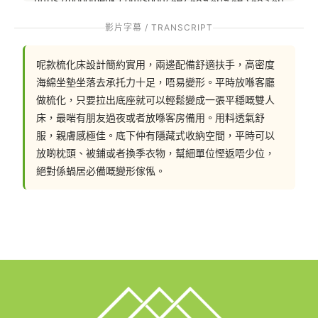
9%e5%82%a2%e4%bf%ac/tranquil%e6%89%b6%e6%
影片字幕 / TRANSCRIPT
89%8b%e6%a2%b3%e5%8c%96%e5%ba%8a%ef%bc
%88m200%ef%bc%89/
呢款梳化床設計簡約實用，兩邊配備舒適扶手，高密度
海綿坐墊坐落去承托力十足，唔易變形。平時放喺客廳
做梳化，只要拉出底座就可以輕鬆變成一張平穩嘅雙人
聯絡我們: 
床，最啱有朋友過夜或者放喺客房備用。用料透氣舒
服，親膚感極佳。底下仲有隱藏式收納空間，平時可以
📲 whatsapp : 94253548
放啲枕頭、被鋪或者換季衣物，幫細單位慳返唔少位，
絕對係蝸居必備嘅變形傢俬。
一鍵切換: https://wa.me/85294253548
💬Facebook: https://facebook.com/hohomehk
FB Inbox 索取免費設計圖:: https://m.me/hohomehk/