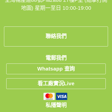
✅首創💯%完工保證
地圖)
星期一至日 10:00-19:00
✅終身結構安全保用
✅99%客人比讚👍
聯絡我們
✅1對1香港設計師跟進🤝
✅香港人自設廠房品質保證
電郵我們
✅$0 報價、度尺、設計、出3D設計圖
Whatsapp 查詢
✅澳洲及歐洲進口原材料
看工廠實況Live
✅30年經驗的專業安裝團隊
✅明碼實價，絕無隱藏報價⚡
私隱聲明