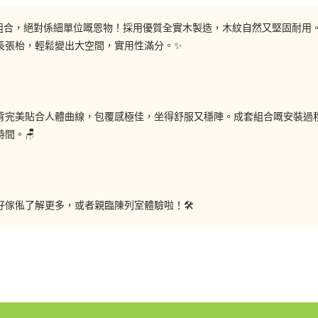
餐椅組合，絕對係細單位嘅恩物！採用優質全實木製造，木紋自然又堅固耐
長張枱，輕鬆變出大空間，實用性滿分。✨
背完美貼合人體曲線，包覆感極佳，坐得舒服又穩陣。成套組合嘅安裝過
間。🪑
傢俬了解更多，或者親臨陳列室體驗啦！🛠️