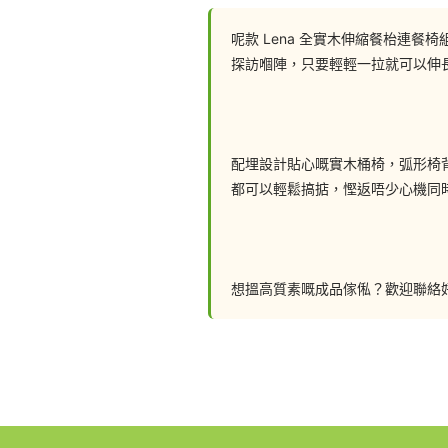
呢款 Lena 全實木伸縮餐枱連
探訪嗰陣，只要輕輕一拉就可以伸
配埋設計貼心嘅實木桶椅，弧形椅
都可以輕鬆搞掂，慳返唔少心機同時
想搵高質素嘅成品傢俬？歡迎聯絡好