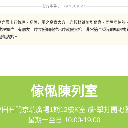
a4%90%e6%9e%b1%e4%b8%ad%e9%96%93%e5%8d%87%e8%b5%b
影片字幕 / TRANSCRIPT
用咗亮光雪山石紋理，睇落非常之高貴大方。岩板材質防刮耐磨，同埋唔怕
收埋慳位，有朋友上嚟食飯嗰陣拉出嚟就變大枱，非常適合香港啲蝸居或
輕鬆搞掂。
3548
om/hohomehk
傢俬陳列室
m.me/hohomehk/
沙田石門京瑞廣場1期12樓K室 (點擊打開地圖
星期一至日 10:00-19:00