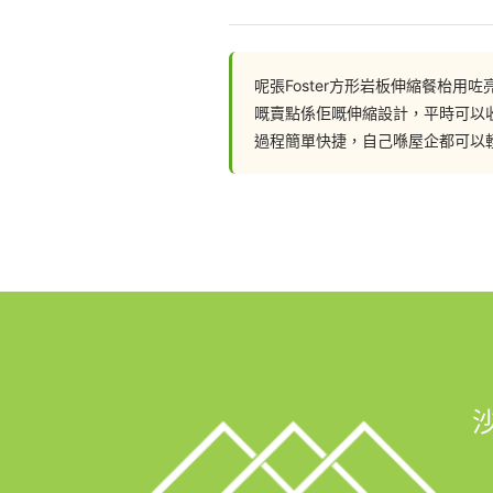
bf%e4%bc%b8%e7%b8%ae%e9%
呢張Foster方形岩板伸縮餐枱
聯絡我們: 
嘅賣點係佢嘅伸縮設計，平時可以
過程簡單快捷，自己喺屋企都可以
📲 whatsapp : 94253548
一鍵切換: https://wa.me/8529425
💬Facebook: https://facebook.c
FB Inbox 索取免費設計圖:: https://
🖥️網站: https://hohomehk.com