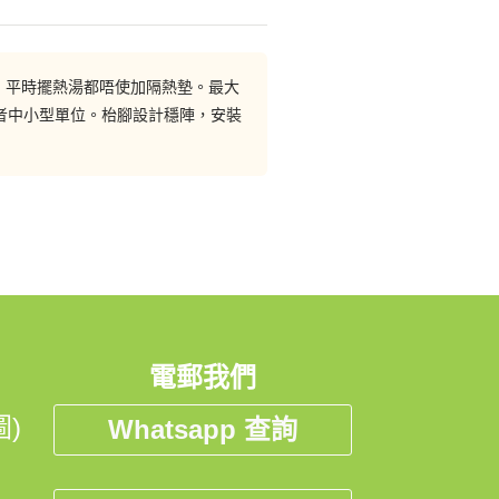
7j04%e6%ac%be/
熱，平時擺熱湯都唔使加隔熱墊。最大
者中小型單位。枱腳設計穩陣，安裝
電郵我們
)
Whatsapp 查詢