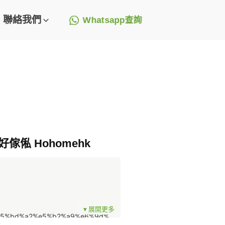
聯絡我們
Whatsapp查詢
好傢俬 Hohomehk
9%e5%bd%a2%e5%b2%a9%e6%9d%