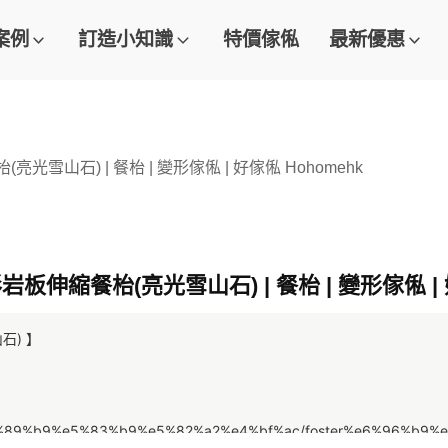
案例
訂造小知識
特價傢俬
最新優惠
亮光雪山石) | 餐枱 | 變形傢俬 | 好傢俬 Hohomehk
岩板伸縮餐枱(亮光雪山石) | 餐枱 | 變形傢俬 | 
石) 】
/%e7%89%b9%e5%83%b9%e5%82%a2%e4%bf%ac/foster%e6%96%b