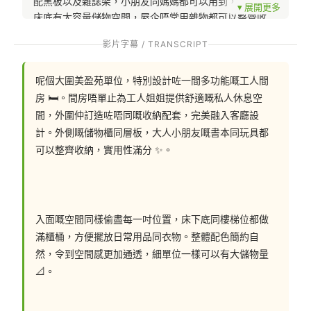
配黑板以及雜誌架，小朋友同媽媽都可以用到，工人姐姐
床底有大容量儲物空間，屋企唔常用雜物都可以整齊收
起。工人間房仲特別挑選咗屋企同色系嘅灰色，單位望落
影片字幕 / TRANSCRIPT
去整體感更強。想訂造自己獨一無二嘅工人間房，來同設
計師傾吓啦！
呢個大圍美盈苑單位，特別設計咗一間多功能嘅工人間
房 🛏️。間房唔單止為工人姐姐提供舒適嘅私人休息空
間，外圍仲訂造咗唔同嘅收納配套，完美融入客廳設
聯絡我們: 
計。外側嘅儲物櫃同層板，大人小朋友嘅書本同玩具都
可以整齊收納，實用性滿分 ✨。
📲 whatsapp : 94253548
一鍵切換: https://wa.me/85294253548
入面嘅空間同樣偷盡每一吋位置，床下底同樓梯位都做
滿櫃桶，方便擺放日常用品同衣物。整體配色簡約自
然，令到空間感更加通透，細單位一樣可以有大儲物量 
💬Facebook: https://facebook.com/hohomehk
📐。
FB Inbox 索取免費設計圖:: https://m.me/hohomehk/