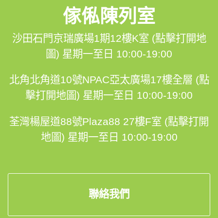
9⃣大最強信心保證
傢俬陳列室
✅首創💯%完工保證
沙田石門京瑞廣場1期12樓K室 (點擊打開地
✅終身結構安全保用
圖)
星期一至日 10:00-19:00
✅99%客人比讚👍
北角北角道10號NPAC亞太廣場17樓全層 (點
✅1對1香港設計師跟進🤝
擊打開地圖)
星期一至日 10:00-19:00
✅香港人自設廠房品質保證
荃灣楊屋道88號Plaza88 27樓F室 (點擊打開
地圖)
星期一至日 10:00-19:00
✅$0 報價、度尺、設計、出3D設計圖
✅澳洲及歐洲進口原材料
✅30年經驗的專業安裝團隊
聯絡我們
✅明碼實價，絕無隱藏報價⚡