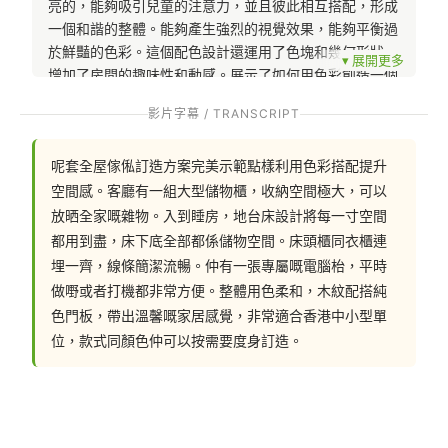
亮的，能夠吸引兒童的注意力，並且彼此相互搭配，形成
一個和諧的整體。能夠產生強烈的視覺效果，能夠平衡過
於鮮豔的色彩。這個配色設計還運用了色塊和幾何形狀，
增加了房間的趣味性和動感。展示了如何用色彩創造一個
適合全屋的空間。🌈
影片字幕 / TRANSCRIPT
呢套全屋傢俬訂造方案完美示範點樣利用色彩搭配提升
傢俬配色的重要性在室內設計中不可忽視。適當的傢俬配
空間感。客廳有一組大型儲物櫃，收納空間極大，可以
色可以營造出和諧、舒適、有個性的空間氛圍。配色可以
放晒全家嘅雜物。入到睡房，地台床設計將每一寸空間
通過搭配不同顏色和材質的傢俬，來增加空間的視覺效果
都用到盡，床下底全部都係儲物空間。床頭櫃同衣櫃連
和層次感。傢俬的配色還可以與整體空間的風格和主題相
埋一齊，線條簡潔流暢。仲有一張專屬嘅電腦枱，平時
統一，使整個室內設計更加完整和有統一感。此外，配色
做嘢或者打機都非常方便。整體用色柔和，木紋配搭純
還可以根據空間的用途和功能來選擇，例如適合放鬆和休
色門板，帶出溫馨嘅家居感覺，非常適合香港中小型單
閒的區域可以使用柔和和舒緩的色調，而工作區域則可以
位，款式同顏色仲可以按需要度身訂造。
使用更加活潑和鮮明的色彩。總的來說，傢俬配色對於打
造一個美觀、舒適和個性化的家居環境至關重要。