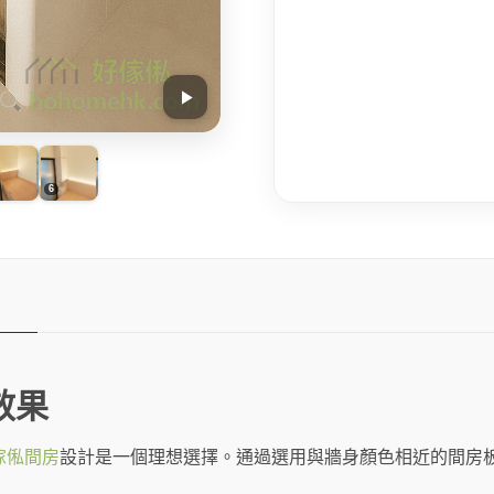
量
效果
傢俬
間房
設計是一個理想選擇。通過選用與牆身顏色相近的間房