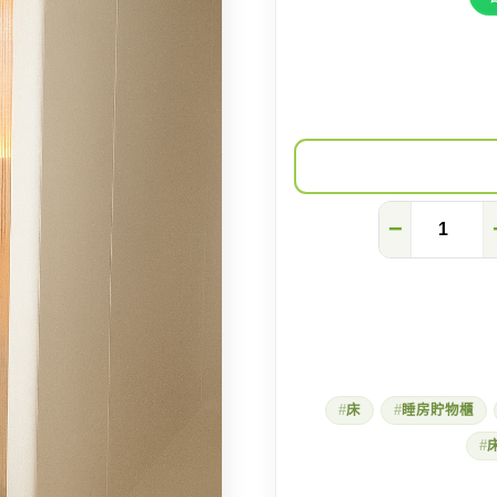
間
−
房
有
咩
難
度？
傢
俬
間
房
床
睡房貯物櫃
快
靚
正！
數