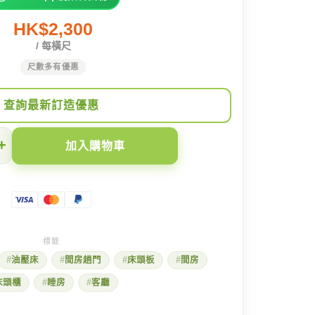
HK$2,300
/ 每橫尺
尺數多有優惠
查詢最新訂造優惠
+
加入購物車
油壓床
間房趟門
床頭板
間房
床頭櫃
睡房
客廳