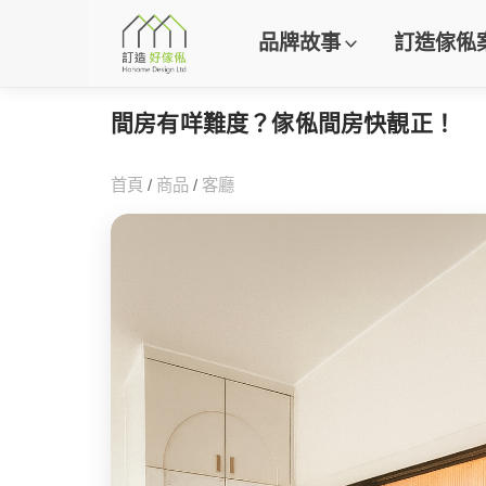
品牌故事
訂造傢俬
間房有咩難度？傢俬間房快靚正！
首頁
/
商品
/
客廳