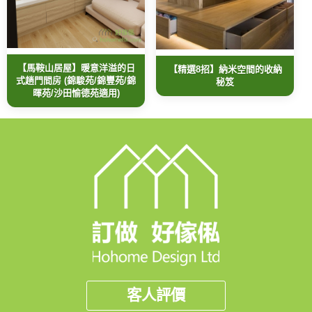
【馬鞍山居屋】暖意洋溢的日
【精選8招】納米空間的收納
式趟門間房 (錦駿苑/錦豐苑/錦
秘笈
暉苑/沙田愉德苑適用)
客人評價