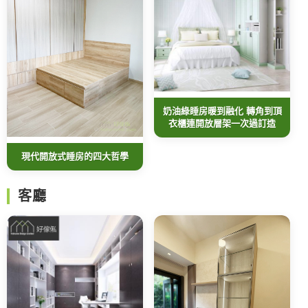
奶油綠睡房暖到融化 轉角到頂
衣櫃連開放層架一次過訂造
現代開放式睡房的四大哲學
客廳