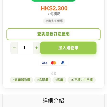
HK$2,300
/ 每橫尺
尺數多有優惠
查詢最新訂造優惠
訂
−
+
加入購物車
造
一
個
現
成
買
不
客廳儲物櫃
玄關櫃
客廳
C字櫃 / 中空櫃
到
的
C
字
櫃!
詳細介紹
數
量