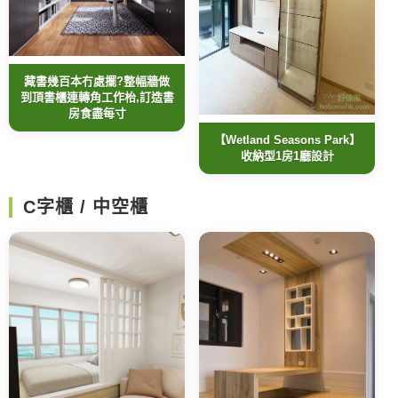
藏書幾百本冇處擺?整幅牆做
到頂書櫃連轉角工作枱,訂造書
房食盡每寸
【Wetland Seasons Park】
收納型1房1廳設計
C字櫃 / 中空櫃