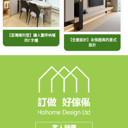
【荃灣陳列室】讓人驚呼吶喊
【全屋設計】永恆經典的意式
的C字櫃
設計
客人評價