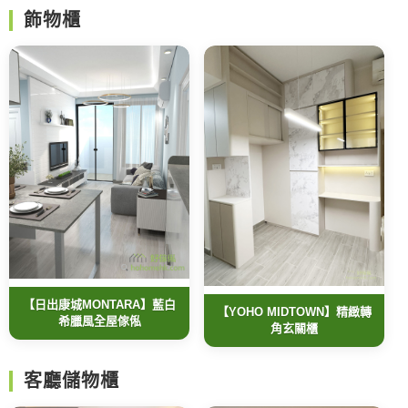
飾物櫃
【日出康城MONTARA】藍白
【YOHO MIDTOWN】精緻轉
希臘風全屋傢俬
角玄關櫃
客廳儲物櫃