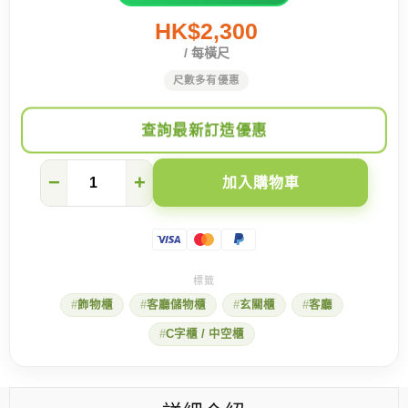
HK$2,300
/ 每橫尺
尺數多有優惠
查詢最新訂造優惠
無
−
+
加入購物車
所
不
能
的
訂
造
櫃!
飾物櫃
客廳儲物櫃
玄關櫃
客廳
小
提
C字櫃 / 中空櫃
琴
終
於
有
個