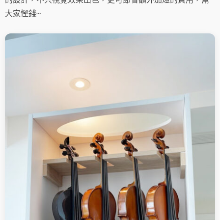
大家慳錢~