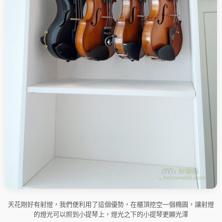
天花剛好有射燈，我們便利用了這個優勢，在櫃頂挖空一個橢圓，讓射燈
的燈光可以照到小提琴上，燈光之下的小提琴更顯光澤