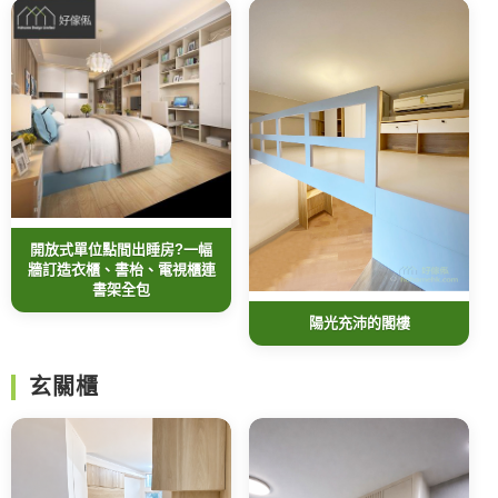
開放式單位點間出睡房?一幅
牆訂造衣櫃、書枱、電視櫃連
書架全包
陽光充沛的閣樓
玄關櫃