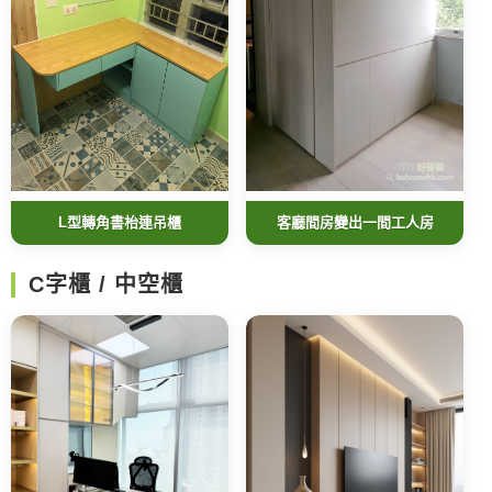
L型轉角書枱連吊櫃
客廳間房變出一間工人房
C字櫃 / 中空櫃