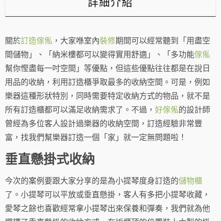
詳細介紹
家
喇
~
數
關於
訂造傢俬
，大家喺室內
裝修
期間可以經常聽到「用盡空
量
間儲物」、「納米樓都可以變得實用舒適」、「多功能
傢俬
幫你慳盡每一吋空間」等優點，但這些優點往往都是在說日
用品的收納，利用訂造櫃爭取最多的收納空間。可是，例如
樂器這種形狀特別，同時需要特定收納方式的物品，就不是
所有訂造櫃都可以滿足收納需求了。不過，
好傢俬
的設計師
曾經為多位客人設計過樂器的收納空間，訂造經驗非常豐
富，找我們幫樂器訂造一個「家」就一定無問題啦！
垂直懸掛式收納
今次的案例要跟大家分享的是為小提琴度身訂造的
儲物櫃
了。小提琴可以平放或垂直懸掛，客人有多把小提琴收藏，
愛琴之餘也喜歡經常拿小提琴出來保養和彈奏，我們就為他