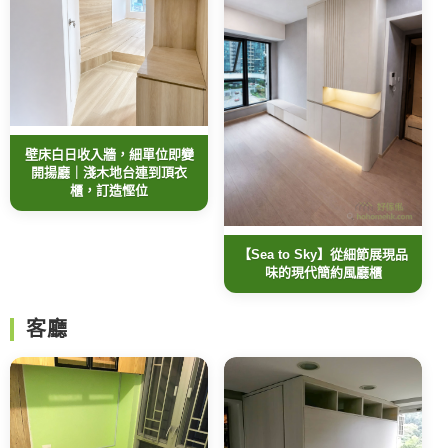
壁床白日收入牆，細單位即變
開揚廳｜淺木地台連到頂衣
櫃，訂造慳位
【Sea to Sky】從細節展現品
味的現代簡約風廳櫃
客廳