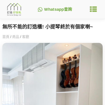
Whatsapp查詢
無所不能的訂造櫃! 小提琴終於有個家喇~
首頁
/
商品
/
客廳