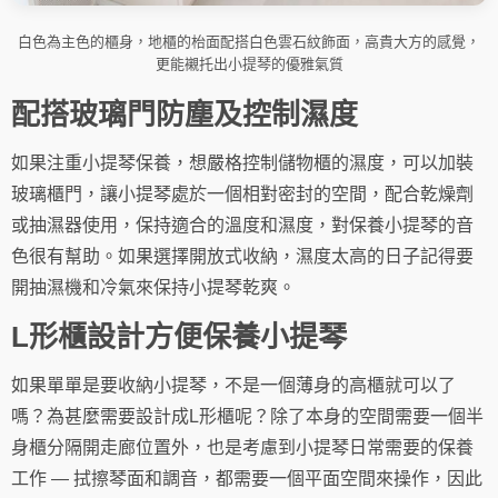
白色為主色的櫃身，地櫃的枱面配搭白色雲石紋飾面，高貴大方的感覺，
更能襯托出小提琴的優雅氣質
配搭玻璃門防塵及控制濕度
如果注重小提琴保養，想嚴格控制儲物櫃的濕度，可以加裝
玻璃櫃門，讓小提琴處於一個相對密封的空間，配合乾燥劑
或抽濕器使用，保持適合的溫度和濕度，對保養小提琴的音
色很有幫助。如果選擇開放式收納，濕度太高的日子記得要
開抽濕機和冷氣來保持小提琴乾爽。
L形櫃設計方便保養小提琴
如果單單是要收納小提琴，不是一個薄身的高櫃就可以了
嗎？為甚麼需要設計成L形櫃呢？除了本身的空間需要一個半
身櫃分隔開走廊位置外，也是考慮到小提琴日常需要的保養
工作 — 拭擦琴面和調音，都需要一個平面空間來操作，因此