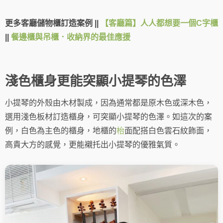
更多客廳儲物櫃訂造案例 ||
【客廳篇】人人都想要一個C字櫃
||
餐邊櫃與吊櫃．收納界的最佳應援
淺色櫃身更能突顯小提琴的色澤
小提琴的外殼由木材製成，因為通常都是原木色或深木色，
選用淺色板材訂造櫃身，可突顯小提琴的色澤。如這次的案
例，白色為主色的櫃身，地櫃的
枱
面配搭白色雲石紋飾面，
高貴大方的感覺，更能襯托出小提琴的優雅氣質。