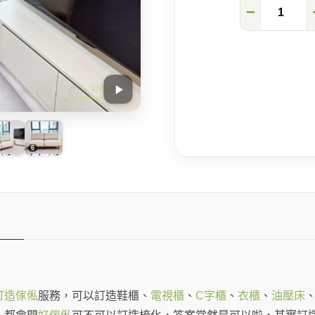
訂
−
造
梳
化
才
是
皇
道！
數
量
訂造傢俬
服務，可以訂造鞋櫃、
電視櫃
、
C字櫃
、
衣櫃
、
油壓床