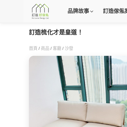
品牌故事
訂造傢俬
訂造梳化才是皇道！
首頁
/
商品
/
客廳
/
沙發