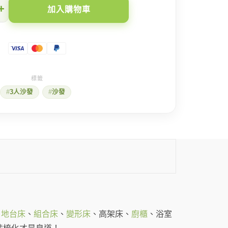
+
加入購物車
3人沙發
沙發
、
地台床
、
組合床
、
變形床
、高架床、
廚櫃
、浴室