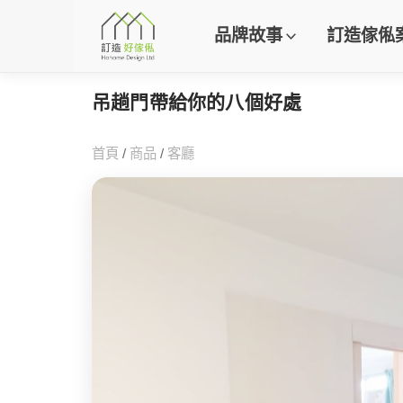
品牌故事
訂造傢俬
吊趟門帶給你的八個好處
首頁
/
商品
/
客廳