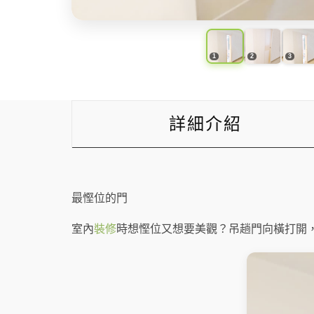
詳細介紹
最慳位的門
室內
裝修
時想慳位又想要美觀？吊趟門向橫打開