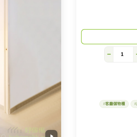
吊
−
趟
門
帶
給
你
的
八
個
好
客廳儲物櫃
處
數
量