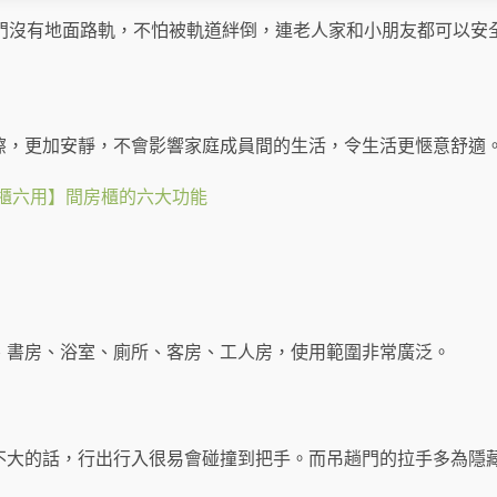
門沒有地面路軌，不怕被軌道絆倒，連老人家和小朋友都可以安
擦，更加安靜，不會影響家庭成員間的生活，令生活更愜意舒適
櫃六用】間房櫃的六大功能
、書房、浴室、廁所、客房、工人房，使用範圍非常廣泛。
不大的話，行出行入很易會碰撞到把手。而吊趟門的拉手多為隱