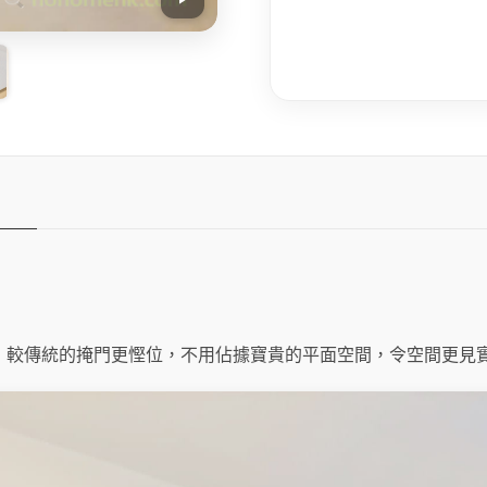
，較傳統的掩門更慳位，不用佔據寶貴的平面空間，令空間更見