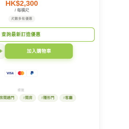
HK$2,300
/ 每橫尺
尺數多有優惠
查詢最新訂造優惠
+
加入購物車
房間趟門
間房
隱形門
客廳