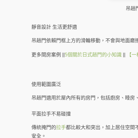
吊趟
靜音設計 生活更舒適
吊趟門依賴門框上方的滑輪移動，不會與地面磨
更多間房案例 ||
5個關於日式趟門的小知識
||
【一
使用範圍廣泛
吊趟門適用於屋內所有的房門，包括廚房、睡房
平面拉手不易碰撞
傳統掩門的
拉手
都比較大和突出，加上居住空間
安全。