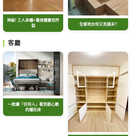
神級! 工人床櫃+電視櫃實用炸
全屋地台你又見過未?
裂
客廳
一款讓「任何人」看到都心動
的隱形床