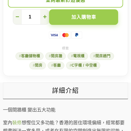
查詢最新訂造優惠
【間
−
+
加入購物車
房
篇】
間
牆
櫃
背
後
客廳儲物櫃
間房牆
電視櫃
間房趟門
的
五
間房
客廳
C字櫃 / 中空櫃
個
小
故
事
數
詳細介紹
量
一個間牆櫃 變出五大功能
室內
裝修
想慳位又多功能？香港的居住環境偏細，經常都要
想盡辦法一室多用，或者在有限的空間創造出無限的可能，