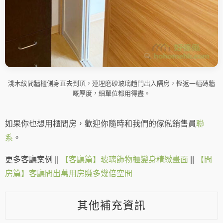
淺木紋間牆櫃側身直去到頂，連埋磨砂玻璃趟門出入隔房，慳返一幅磚牆
嘅厚度，細單位都用得盡。
如果你也想用櫃間房，歡迎你隨時和我們的傢俬銷售員
聯
系
。
更多客廳案例 ||
【客廳篇】玻璃飾物櫃變身精緻畫面
||
【間
房篇】客廳間出萬用房賺多幾倍空間
其他補充資訊