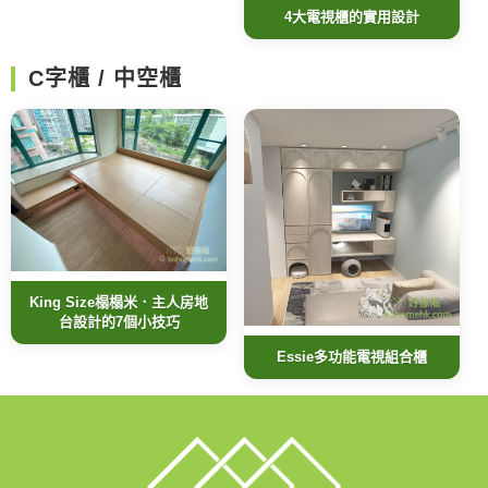
4大電視櫃的實用設計
C字櫃 / 中空櫃
King Size榻榻米．主人房地
台設計的7個小技巧
Essie多功能電視組合櫃