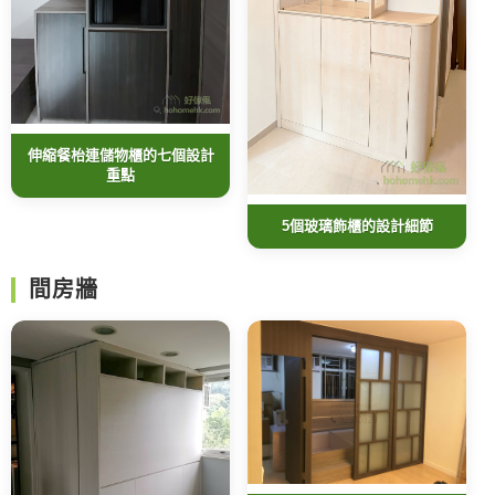
伸縮餐枱連儲物櫃的七個設計
重點
5個玻璃飾櫃的設計細節
間房牆