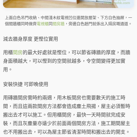
上面白色吊門收納、中間淺木紋電視凹位連開放層架、下方白色抽屜，一
個間牆櫃同時做齊
電視櫃
同
間房牆
，旁邊白色趟門就係出入隔房嘅通道。
減去牆身厚度 更慳位實用
用櫃
間房
的最大好處就是慳位，可以節省磚牆的厚度，而牆
身面積越大，可以慳到的空間就越多，令空間變得更加實
用。
安裝快捷 可即晚使用
用磚牆間房需時約兩週，用木板間房也需要數天的施工時
間，而且這兩款間房方法都會造成塵土飛揚，屋主必須暫時
搬出去才可以施工。但用櫃間房，最快一天時間就完成安
裝，而且灰塵量亦遠少於前面兩個間房方法，施工期間屋主
也不用搬出去，可以為屋主節省清潔時間和搬出去的開支。