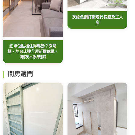
灰綠色調打造現代客廳及工人
房
細單位點樣住得鬆動？玄關
櫃、地台床連全屋訂造傢俬，
【暖灰木系裝修】
間房趟門