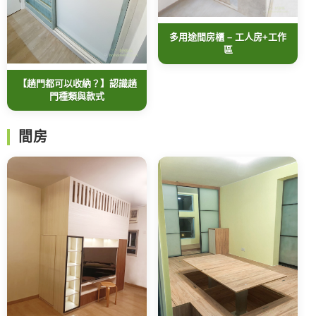
多用途間房櫃 – 工人房+工作
區
【趟門都可以收納？】認識趟
門種類與款式
間房