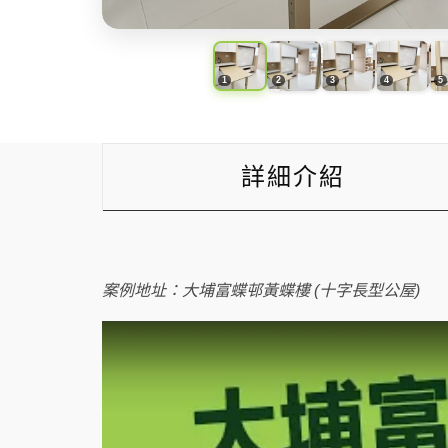
詳細介紹
案例地址：大埔富蝶邨黃蝶樓 (十字長型公屋)