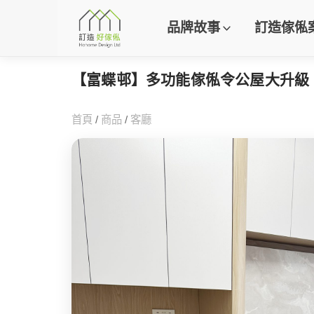
品牌故事
訂造傢俬
【富蝶邨】多功能傢俬令公屋大升級
首頁
/
商品
/
客廳