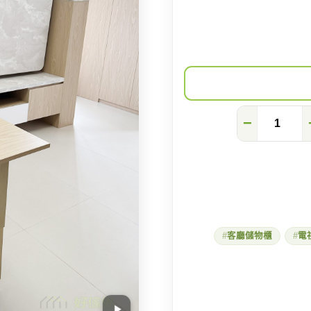
【富
−
蝶
邨】
多
功
能
傢
俬
令
公
客廳儲物櫃
電
屋
大
升
級
數
量