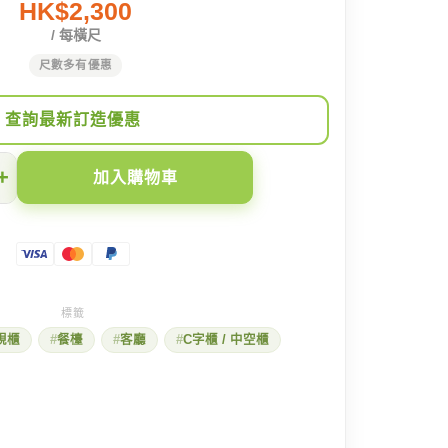
HK$2,300
/ 每橫尺
尺數多有優惠
查詢最新訂造優惠
+
加入購物車
視櫃
餐檯
客廳
C字櫃 / 中空櫃