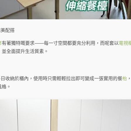
完美配搭
修
有著獨特嘅要求——每一寸空間都要充分利用，而呢套以
電視
，並全面提升生活質素。
平日收納於櫃內，使用時只需輕輕拉出即可變成一張實用的餐
枱
風格。