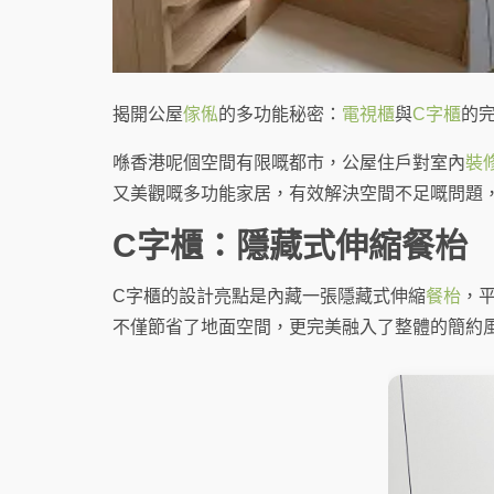
揭開公屋
傢俬
的多功能秘密：
電視櫃
與
C字櫃
的
喺香港呢個空間有限嘅都市，公屋住戶對室內
裝
又美觀嘅多功能家居，有效解決空間不足嘅問題
C字櫃：隱藏式伸縮餐枱
C字櫃的設計亮點是內藏一張隱藏式伸縮
餐枱
，
不僅節省了地面空間，更完美融入了整體的簡約