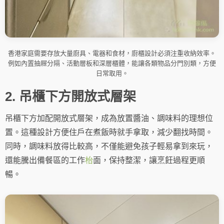
香港家庭需要存放大量廚具、電器和食材，廚櫃設計必須注重收納效率。
例如內置抽屜分隔、活動層板和深層櫃體，能讓各類物品分門別類，方便
日常取用。
2. 吊櫃下方開放式層架
吊櫃下方加配開放式層架，成為放置醬油、調味料的理想位
置。這種設計方便住戶在煮飯時就手拿取，減少翻找時間。
同時，調味料放得比較高，不僅能避免孩子輕易拿到來玩，
還能騰出備餐區的工作
枱
面，保持整潔，讓烹飪過程更順
暢。