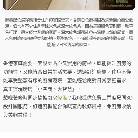
廚櫃配色選擇應結合住戶的實際需求。目前白色廚櫃因為清新簡約而受歡
迎，但也有不少住戶青睞米色或深木紋色系，因為這類顏色更耐髒，較容
易打理，適合經常煮飯的家庭。深木紋色調還能帶來溫暖自然的感覺，而
米色則讓廚房顯得柔和舒適。選對配色，不僅能提升廚房的整體美感，還
能減少日常清潔的麻煩。
香港家庭需要一套設計貼心又實用的廚櫃，既能提升廚房的
功能性，又能符合日常生活需要。透過訂造廚櫃，住戶不僅
能享受整潔有序的廚房環境，更能輕鬆應對日常烹飪需求，
真正實現廚房「小空間、大智慧」。
想喺裝修時同步搞掂廚房
傢俬
？我哋提供免費上門度尺同3D
設計圖服務，訂造廚櫃配合你嘅室內裝修風格，令廚房收納
與美觀兼備！