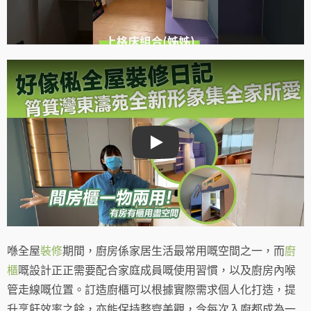
Play
喺全屋
裝修
期間，廚房係家居生活最常用嘅空間之一，而
廚
櫃
嘅設計正正需要配合家庭成員嘅使用習慣，以及廚房內喉
管走線嘅位置。訂造廚櫃可以根據實際需求個人化打造，提
升烹飪效率之餘，亦能保持整齊美觀，令每次入廚都成為一