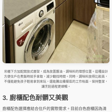
吊櫃下方加配開放式層架，成為放置醬油、調味料的理想位置。這種設計
方便住戶在煮飯時就手拿取，減少翻找時間。同時，調味料放得比較高，
不僅能避免孩子輕易拿到來玩，還能騰出備餐區的工作枱面，保持整潔，
讓烹飪過程更順暢。
3. 廚櫃配色耐髒又美觀
廚櫃配色選擇應結合住戶的實際需求。目前白色廚櫃因為清