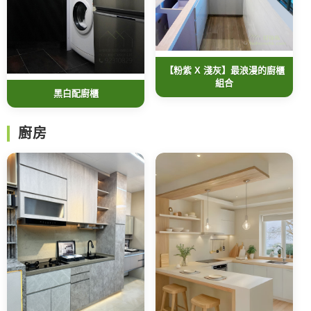
【粉紫 X 淺灰】最浪漫的廚櫃
組合
黑白配廚櫃
廚房