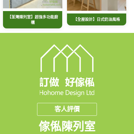
【荃灣陳列室】超強多功能廚
【全屋設計】日式奶油風格
櫃
客人評價
傢俬陳列室