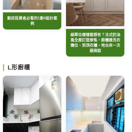
劏房投資者必看的1劏4設計案
例
細單位樣樣都想有？法式奶油
風全屋訂造傢俬，廚櫃連洗衣
機位、到頂衣櫃、地台床一次
過搞掂
L形廚櫃