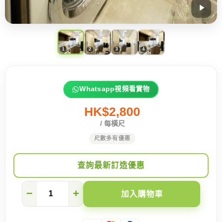
Whatsapp視頻看實物
HK$2,800
/ 每橫尺
尺數多有優惠
查詢最新訂造優惠
香
−
+
加入購物車
港
家
庭