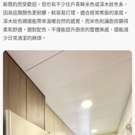
新簡約而受歡迎，但也有不少住戶青睞米色或深木紋色系，
因為這類顏色更耐髒，較容易打理，適合經常煮飯的家庭。
深木紋色調還能帶來溫暖自然的感覺，而米色則讓廚房顯得
柔和舒適。選對配色，不僅能提升廚房的整體美感，還能減
少日常清潔的麻煩。