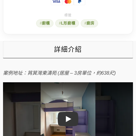
廚
櫃
設
計
廚櫃
L形廚櫃
廚房
攻
略
數
量
詳細介紹
案例地址：筲箕灣東濤苑 (居屋 – 3房單位，約638尺)
Play