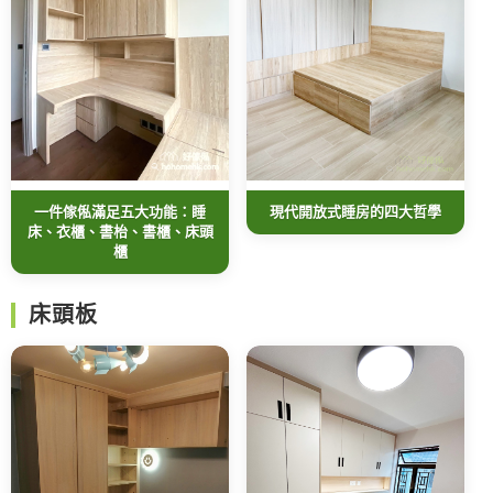
一件傢俬滿足五大功能：睡
現代開放式睡房的四大哲學
床、衣櫃、書枱、書櫃、床頭
櫃
床頭板