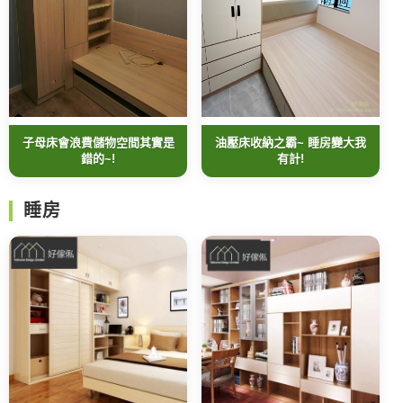
油壓床收納之霸~ 睡房變大我
子母床會浪費儲物空間其實是
有計!
錯的~!
睡房