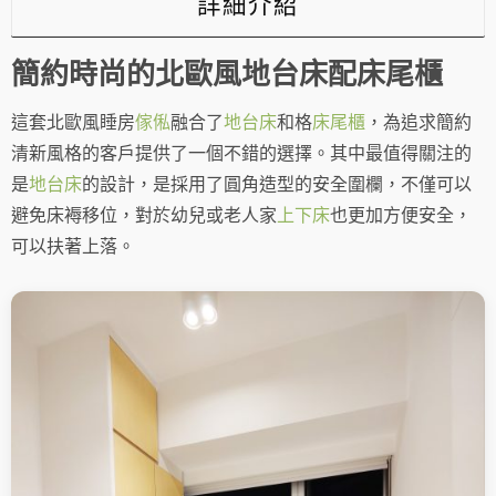
詳細介紹
數
量
簡約時尚的北歐風地台床配床尾櫃
這套北歐風睡房
傢俬
融合了
地台床
和格
床尾櫃
，為追求簡約
清新風格的客戶提供了一個不錯的選擇。其中最值得關注的
是
地台
床
的設計，是採用了圓角造型的安全圍欄，不僅可以
避免床褥移位，對於幼兒或老人家
上下床
也更加方便安全，
可以扶著上落。