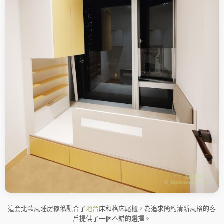
這套北歐風睡房傢俬融合了
地台
床和格床尾櫃，為追求簡約清新風格的客
戶提供了一個不錯的選擇。