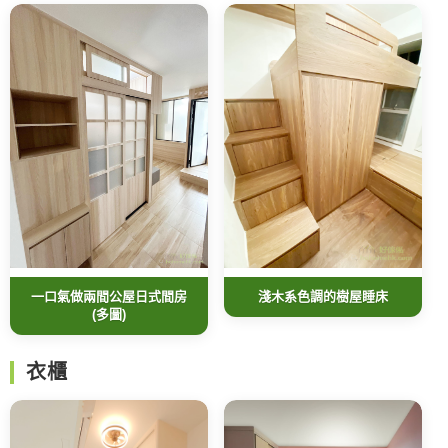
一口氣做兩間公屋日式間房
淺木系色調的樹屋睡床
(多圖)
衣櫃