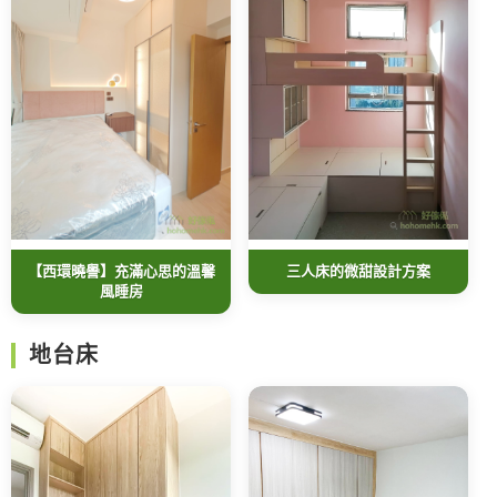
【西環曉譽】充滿心思的溫馨
三人床的微甜設計方案
風睡房
地台床