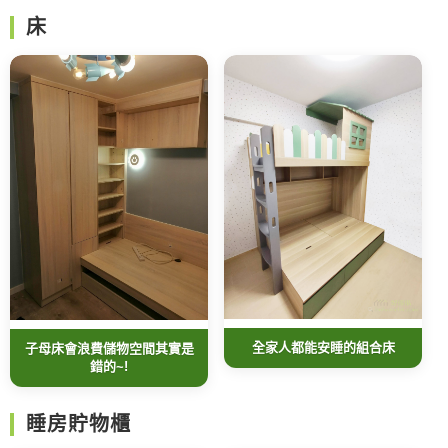
床
全家人都能安睡的組合床
子母床會浪費儲物空間其實是
錯的~!
睡房貯物櫃