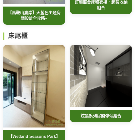
訂製窗台床和衣櫃．超強收納
組合
【馬鞍山嵐岸】天藍色主題房
間設計全攻略~
床尾櫃
炫黑系列房間傢俬組合
【Wetland Seasons Park】