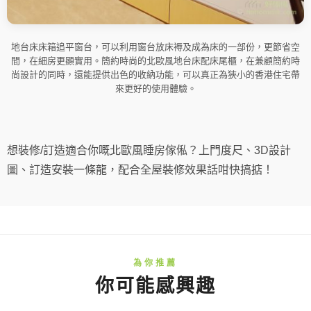
地台床床箱追平窗台，可以利用窗台放床褥及成為床的一部份，更節省空
間，在細房更顯實用。簡約時尚的北歐風地台床配床尾櫃，在兼顧簡約時
尚設計的同時，還能提供出色的收納功能，可以真正為狹小的香港住宅帶
來更好的使用體驗。
想裝修/訂造適合你嘅北歐風睡房傢俬？上門度尺、3D設計
圖、訂造安裝一條龍，配合全屋裝修效果話咁快搞掂！
你可能感興趣