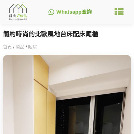
Whatsapp查詢
簡約時尚的北歐風地台床配床尾櫃
首頁
/
商品
/
睡房