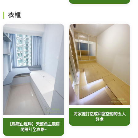
衣櫃
將家裡打造成和室空間的五大
好處
【馬鞍山嵐岸】天藍色主題房
間設計全攻略~