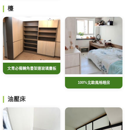
檯
文青必備轉角書架連玻璃畫板
100%北歐風格睡房
油壓床