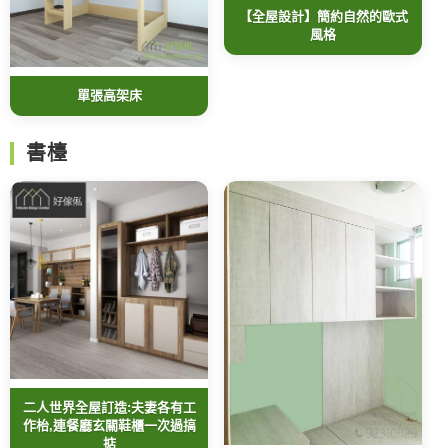
【全屋設計】簡約自然的歐式
風格
單張高架床
書檯
二人世界全屋訂造:夫妻各有工
作枱,連餐廳玄關鞋櫃一次過搞
掂