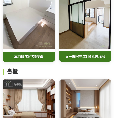
又一間房完工! 陽光玻璃房
雪白睡房的7種美學
書櫃