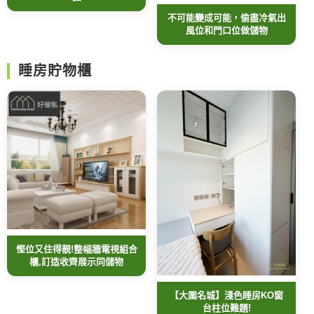
不可能變成可能，偷盡冷氣出
風位和門口位做儲物
睡房貯物櫃
慳位又住得靚!整幅牆電視組合
櫃,訂造收齊展示同儲物
【大圍名城】淺色睡房KO窗
台柱位難題!