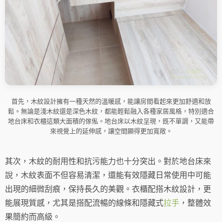
首先，木紋設計擁有一種天然的溫暖感，能讓房間看起來更加舒適和放
鬆。無論是淺木紋還是深色木紋，都能輕鬆融入各種家居風格，特別適合
地台床和衣櫃這類大面積的傢俬。地台床以木紋呈現，既不單調，又能帶
來視覺上的延伸感，讓空間顯得更加寬敞。
其次，木紋的耐用性和抗污能力也十分突出。對於地台床來
說，木紋表面不但容易清潔，還能有效隱藏日常使用中可能
出現的細微刮痕，保持長久的美觀。衣櫃配搭木紋設計，更
能展現質感，尤其是搭配流暢的線條和隱藏式
拉手
，整體效
果簡約而高級。