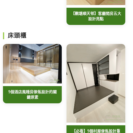
【觀塘順天邨】客廳間房五大
設計亮點
床頭櫃
5個酒店風睡房傢俬設計的關
鍵原素
【必看】5個村屋傢俬設計重