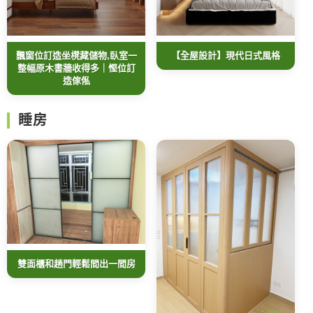
飄窗位訂造坐櫈藏儲物,臥室一
【全屋設計】現代日式風格
整幅原木書牆收得多｜慳位訂
造傢俬
睡房
雙面櫃和趟門輕鬆間出一間房