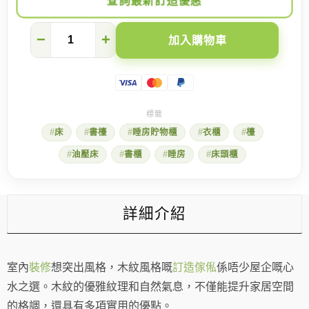
查詢最新訂造優惠
為
−
+
加入購物車
甚
麼
木
紋
是
訂
造
床
書檯
睡房貯物櫃
衣櫃
檯
地
台
油壓床
書櫃
睡房
床頭櫃
床
及
衣
櫃
的
詳細介紹
世
一
之
選？
室內
裝修
想突出風格，木紋風格嘅
訂造傢俬
係唔少屋企嘅心
數
量
水之選。木紋的優雅紋理和自然氣息，不僅能提升家居空間
的格調，還具有多項實用的優點。