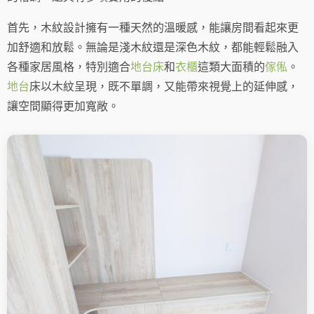
首先，木紋設計擁有一種天然的溫暖感，能讓房間看起來更
加舒適和放鬆。無論是淺木紋還是深色木紋，都能輕鬆融入
各種家居風格，特別適合
地台床
和
衣櫃
這類大面積的
傢俬
。
地台
床以木紋呈現，既不單調，又能帶來視覺上的延伸感，
讓空間顯得更加寬敞。