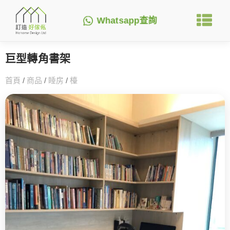
Whatsapp查詢
巨型轉角書架
首頁
/
商品
/
睡房
/
檯