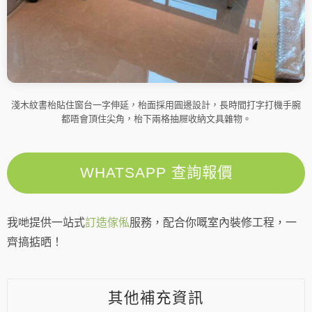
淺木紋書枱貼住窗台一字伸延，枱面採用圓邊設計，長時間打字打機手腕
都唔會頂住尖角，枱下兩格抽屜收納文具雜物。
WHATSAPP 查詢報價
我哋提供一站式
訂造傢俬
服務，配合你嘅室內裝修工程，一
齊搞掂晒！
其他補充資訊