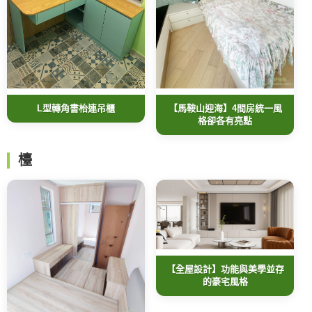
L型轉角書枱連吊櫃
【馬鞍山迎海】4間房統一風
格卻各有亮點
檯
【全屋設計】功能與美學並存
的豪宅風格