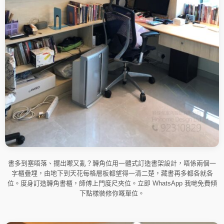
書多到塞唔落、擺出嚟又亂？轉角位用一體式訂造書架設計，唔係兩個一
字櫃疊埋，由地下到天花每格層板都望得一清二楚，藏書再多都各就各
位。度身訂造轉角書櫃，師傅上門度尺夾位。立即 WhatsApp 我哋免費傾
下點樣裝修你嘅單位。