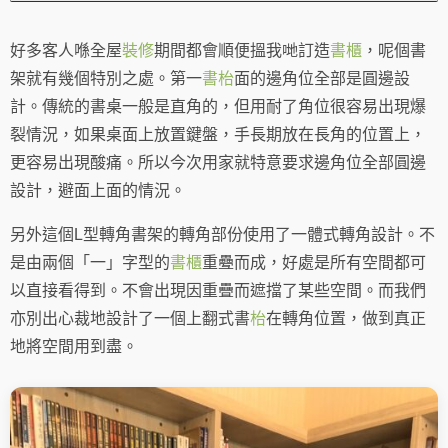
好多客人喺全屋
裝修
期間都會順便搵我哋訂造
書櫃
，呢個書
架就有幾個特別之處。第一
書枱
面的邊角位全部是圓邊設
計。傳統的書桌一般是直角的，但用耐了角位很容易出現爆
裂情況，如果桌面上放置鍵盤，手長期放在長角的位置上，
更容易出現酸痛。所以今次用家就特意要求邊角位全部圓邊
設計，避面上面的情況。
另外這個L型轉角書架的轉角部份使用了一體式轉角設計。不
是由兩個「一」字型的
書櫃
重疉而成，好處是所有空間都可
以直接看得到。不會出現因重疊而遮擋了某些空間。而我們
亦別出心裁地設計了一個上翻式書
枱
在轉角位置，做到真正
地將空間用到盡。