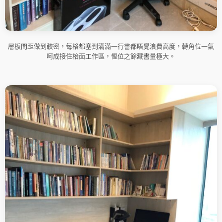
層板間距做到較密，每格都塞到滿滿一行書都唔覺浪費高度，轉角位一氣
呵成接住枱面工作區，慳位之餘藏書量極大。