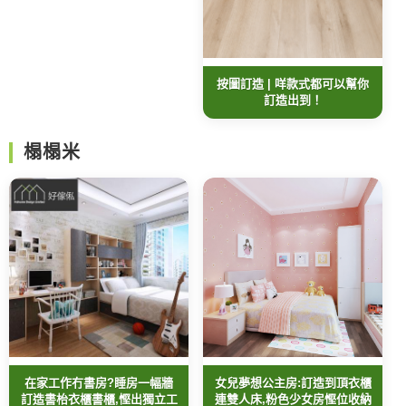
按圖訂造 | 咩款式都可以幫你
訂造出到！
榻榻米
在家工作冇書房?睡房一幅牆
女兒夢想公主房:訂造到頂衣櫃
訂造書枱衣櫃書櫃,慳出獨立工
連雙人床,粉色少女房慳位收納