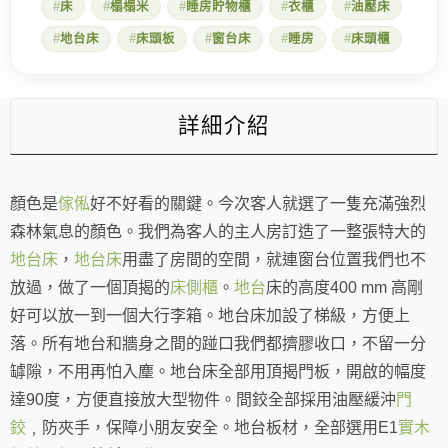
床
榻榻米
睡房貯物櫃
衣櫃
油壓床
台
床
地台床
床頭板
窗台床
睡房
床頭櫃
和
衣
櫃
數
量
詳細介紹
顏色是
傢俬
好不好看的關鍵。今次客人就選了一隻充滿強烈
森林氣息的顏色。我們為客人的主人房訂造了一整張特大的
地台床
，
地台
床
用盡了房間的空間，就連窗台位置我們也不
放過，做了一個頂揭的
床側櫃
。
地台
床的高度400 mm 高剛
好可以放一到一個大行李箱。地台床加設了梯級，方便上
落。所有地台和牆身之間的踫口我們都擠膠收口，不留一分
罅隙，不用再怕入塵。地台床全部用頂揭門板，開啟的幅度
達90度，方便直接放大型物件。間鉸全部採用油壓緩沖
門
鉸
﹐防夾手，保障小朋友安全。地台板材，全部選用E1
實木