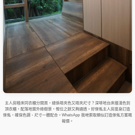
主人房睡床同衣櫃分開買，總係唔夾色又唔夾尺寸？深啡地台床撞淺色到
頂衣櫃，配落地窗外綠樹景，慳位之餘又夠通透。好傢俬主人房度身訂造
傢俬，確保色調、尺寸一體配合。WhatsApp 我哋索取類似訂造傢俬方案嘅
報價。