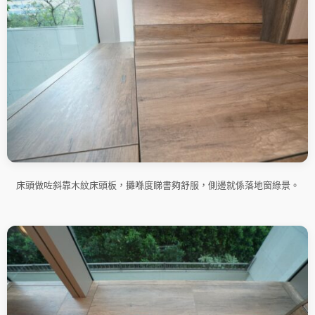
床頭做咗斜靠木紋床頭板，攤喺度睇書夠舒服，側邊就係落地窗綠景。