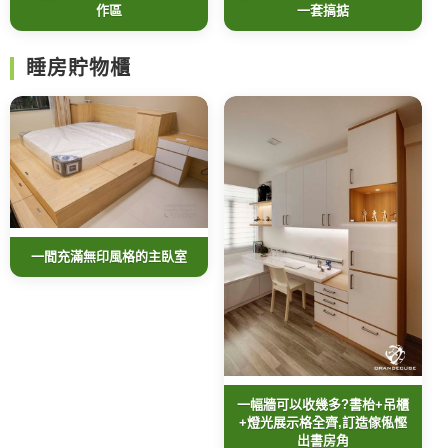
作區
一套搞掂
睡房貯物櫃
一間充滿無印風格的主臥室
一幅牆可以收幾多?書枱+吊櫃
+燈光展示格全齊,訂造傢俬慳
出書房角