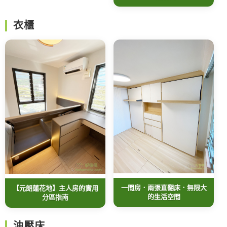
衣櫃
一間房．兩張直翻床．無限大
【元朗蓮花地】主人房的實用
的生活空間
分區指南
油壓床