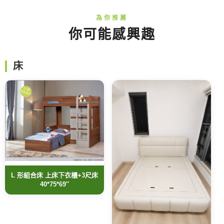
你可能感興趣
床
L 形組合床 上床下衣櫃+3尺床
40*75*69″