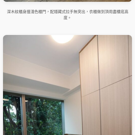
深木紋櫃身撞淺色櫃門，配隱藏式拉手無突出，衣櫃做到頂用盡樓底高
度。