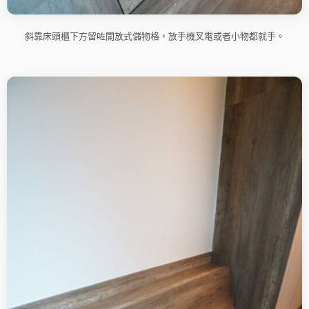
斜靠床頭櫃下方留咗開放式儲物格，放手機叉電或者小物都就手。