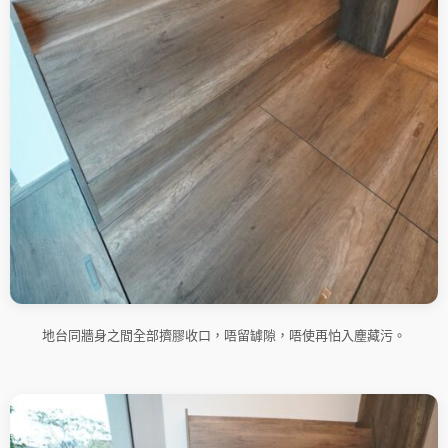
地台同牆身之間全部擠膠收口，唔留罅隙，唔使再怕入塵藏污。