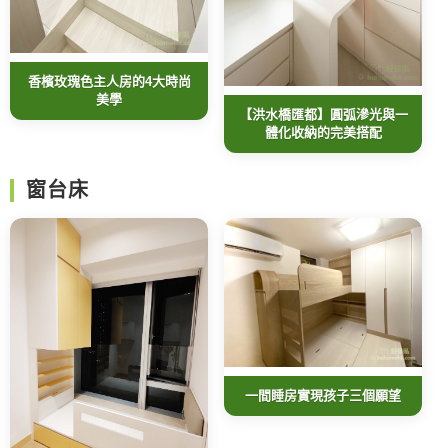
香檳玫瑰色主人房的4大時尚
美學
【洪水橋匯都】圓弧滲光與一
體化收納的完美搭配
窗台床
一間睡房實現孩子三個願望