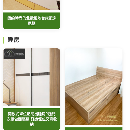
簡約時尚的北歐風地台床配床
尾櫃
睡房
開放式單位點間出睡房?趟門
衣櫃做間隔牆,訂造慳位又齊收
納