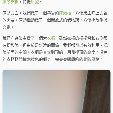
細芯夾板
，特低
甲醛
。
床頭方面，我們做了一個斜靠的
床頭櫃
，方便業主睌上閱讀
的需要。床頭櫃頂做了一個開放式的儲物架，方便擺放手機
充電。
我們亦為業主做了一個大
衣櫃
，雖然衣櫃的櫃櫃背和右側都
有樑和陣，但由於是訂造的關係，我們都可以有效利用，樑/
陣前面的空間。衣櫃是直立到頂的，用盡樓頂的高度。淺色
的衣櫃櫃門撞木紋色的櫃身，完美突顯簡約的北歐風格。