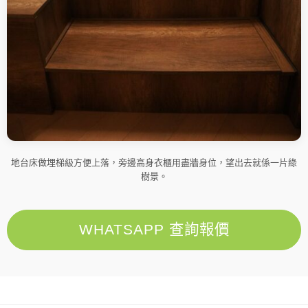
地台床做埋梯級方便上落，旁邊高身衣櫃用盡牆身位，望出去就係一片綠
樹景。
WHATSAPP 查詢報價