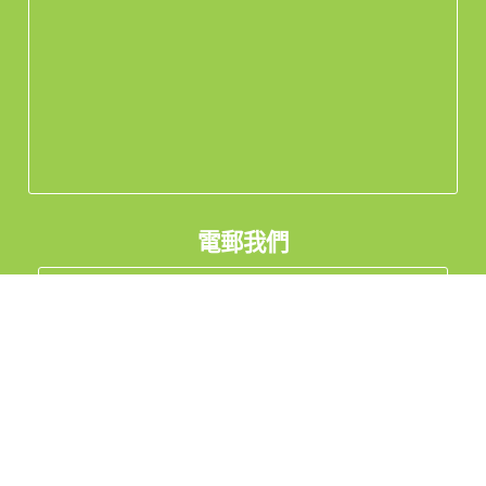
電郵我們
Whatsapp 查詢
看工廠實況Live
私隱聲明