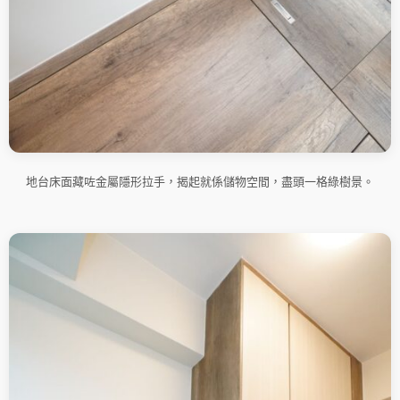
地台床面藏咗金屬隱形拉手，揭起就係儲物空間，盡頭一格綠樹景。