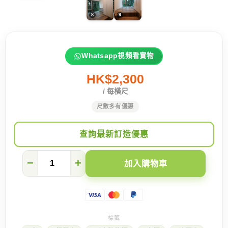
Whatsapp視頻看實物
HK$2,300
/ 每橫尺
尺數多有優惠
查詢最新訂造優惠
充
−
+
加入購物車
滿
森
林
氣
息
的
地