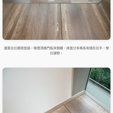
連窗台位都唔放過，做埋頂揭門板床側櫃，床面分多格各有隱形拉手，慳
位儲物。