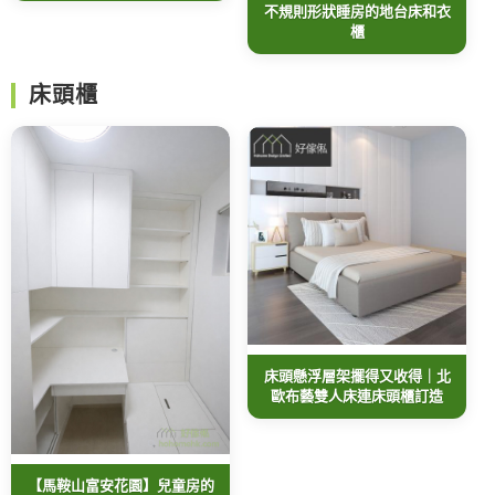
不規則形狀睡房的地台床和衣
櫃
床頭櫃
床頭懸浮層架擺得又收得｜北
歐布藝雙人床連床頭櫃訂造
【馬鞍山富安花園】兒童房的