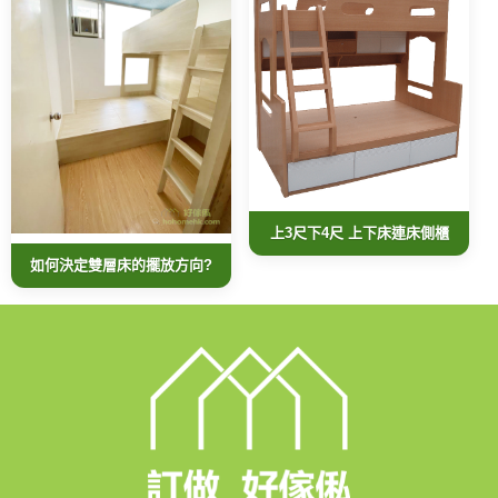
上3尺下4尺 上下床連床側櫃
如何決定雙層床的擺放方向?