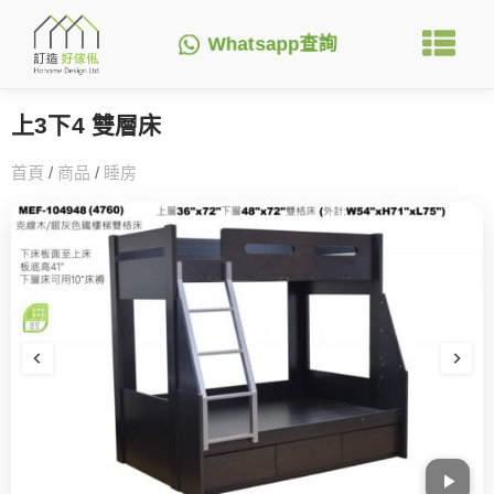
Whatsapp查詢
上3下4 雙層床
首頁
/
商品
/
睡房