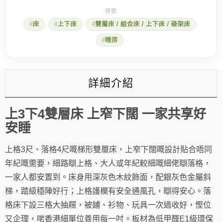
床
數
床
上下床
雙層床 / 組合床 / 上下床 / 碌架床
量
睡房
詳細介紹
上3下4雙層床 上窄下闊 一家共享好
安睡
上格3尺、落格4尺嘅梯形雙層床，上窄下闊嘅設計貼合唔同
年紀嘅需要，細路瞓上格、大人或年紀較細嘅細佬瞓落格，
一家人都安置到。床身用深灰色木紋飾面，配銀灰色金屬斜
梯，踏級穩陣好行；上格護欄有安全通風孔，瞓得安心。落
格床下設三格大抽屜，被鋪、衫物、玩具一次過收好，慳位
又企理，啱香港細單位善用每一吋。板材為低甲醛E1級環保