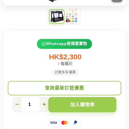
Whatsapp視頻看實物
HK$2,300
/ 每橫尺
尺數多有優惠
查詢最新訂造優惠
上
−
+
加入購物車
3
下
4
雙
層