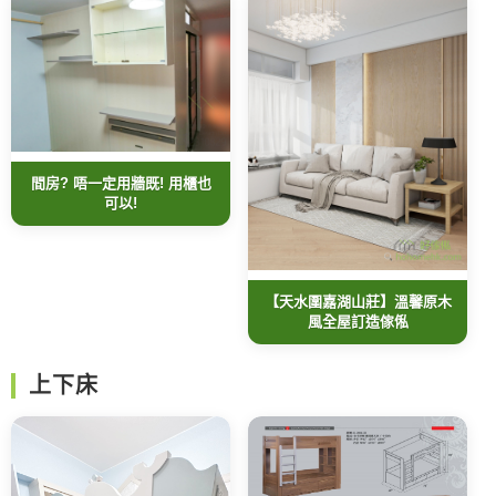
間房? 唔一定用牆既! 用櫃也
可以!
【天水圍嘉湖山莊】溫馨原木
風全屋訂造傢俬
上下床