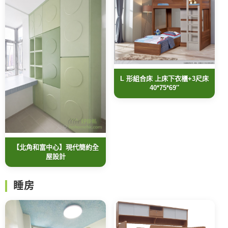
L 形組合床 上床下衣櫃+3尺床
40*75*69″
【北角和富中心】現代簡約全
屋設計
睡房