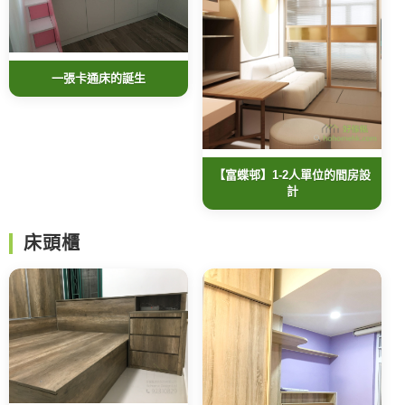
一張卡通床的誕生
【富蝶邨】1-2人單位的間房設
計
床頭櫃