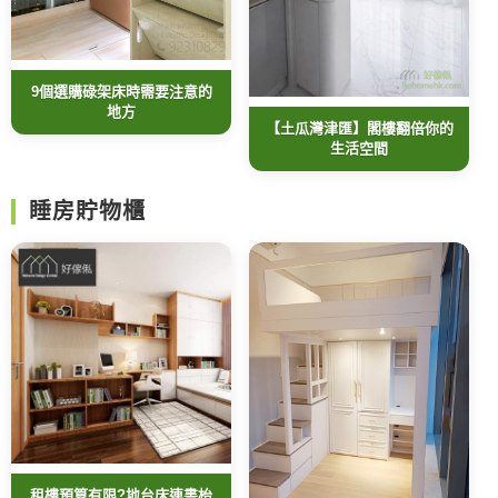
9個選購碌架床時需要注意的
地方
【土瓜灣津匯】閣樓翻倍你的
生活空間
睡房貯物櫃
租樓預算有限?地台床連書枱