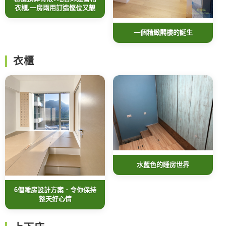
衣櫃,一房兩用訂造慳位又靚
一個精緻閣樓的誕生
衣櫃
水藍色的睡房世界
6個睡房設計方案．令你保持
整天好心情