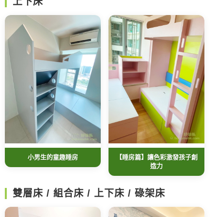
上下床
小男生的童趣睡房
【睡房篇】讓色彩激發孩子創
造力
雙層床 / 組合床 / 上下床 / 碌架床