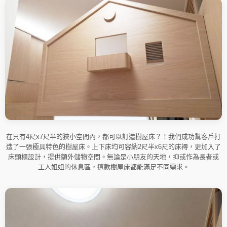
在只有4尺x7尺半的狹小空間內，都可以訂造樹屋床？！我們成功幫客戶打
造了一張極具特色的樹屋床。上下床均可容納2尺半x6尺的床褥，更加入了
床頭櫃設計，提供額外儲物空間。無論是小朋友的天地，抑或作為長者或
工人姐姐的休息區，這款樹屋床都能滿足不同需求。