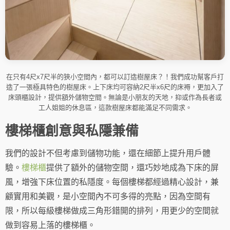
在只有4尺x7尺半的狹小空間內，都可以訂造樹屋床？！我們成功幫客戶打
造了一張極具特色的樹屋床。上下床均可容納2尺半x6尺的床褥，更加入了
床頭櫃設計，提供額外儲物空間。無論是小朋友的天地，抑或作為長者或
工人姐姐的休息區，這款樹屋床都能滿足不同需求。
樓梯櫃創意與私隱兼備
我們的設計不但考慮到儲物功能，還在細節上提升用戶體
驗。
樓梯櫃
提供了額外的儲物空間，還巧妙地成為下床的屏
風，增強下床位置的私隱度。每個樓梯都經過精心設計，兼
顧實用和美觀，是小空間內不可多得的亮點，因為空間有
限，所以每級樓梯做成三角形錯開的排列，用更少的空間就
做到容易上落的樓梯櫃。