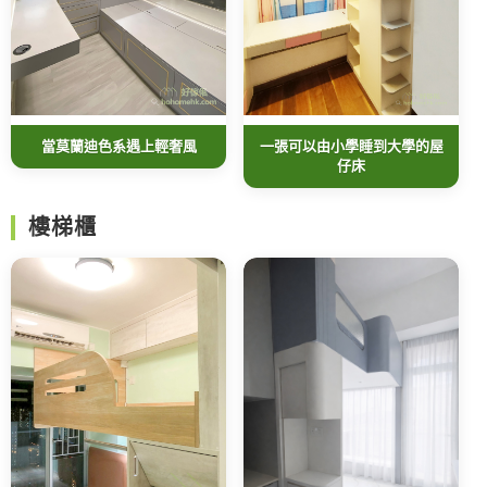
一張可以由小學睡到大學的屋
當莫蘭迪色系遇上輕奢風
仔床
樓梯櫃