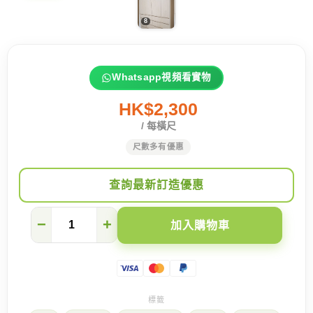
Whatsapp視頻看實物
HK$2,300
/ 每橫尺
尺數多有優惠
查詢最新訂造優惠
【紅
−
+
加入購物車
磡
海
濱
南
岸】
極
小