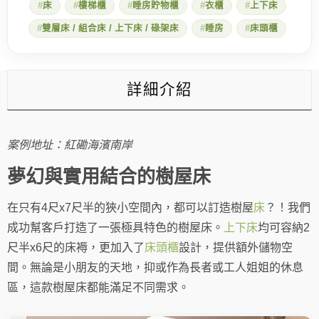
床
樓梯櫃
睡房貯物櫃
衣櫃
上下床
空
間
雙層床 / 組合床 / 上下床 / 碌架床
睡房
床頭櫃
訂
造
創
意
樹
詳細介紹
屋
床
數
量
案例地址：紅磡海濱南岸
夢幻與實用結合的樹屋床
在只有4尺x7尺半的狹小空間內，都可以訂造樹屋
床
？！我們
成功幫客戶打造了一張極具特色的樹屋床。
上下床
均可容納2
尺半x6尺的床褥，更加入了
床頭櫃
設計，提供額外儲物空
間。無論是小朋友的天地，抑或作為長者或工人姐姐的休息
區，這款樹屋床都能滿足不同需求。