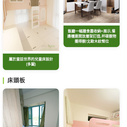
飯廳一幅牆食盡收納+展示,餐
邊櫃連開放層架訂造,杯碟靚物
擺得靚!北歐木紋慳位
屬於童話世界的兒童床設計
(多圖)
床頭板