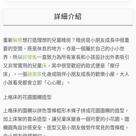
仔
床
數
詳細介紹
量
重新
裝修
想打造理想的兒童睡房？睡房是小朋友成長中很重
要的空間，既是休息的地方，亦是一個屬於自己的小小世
界，所以
好傢俬
一直致力為所有家長和小孩設計出外表吸引
又非常實用的兒童
床
，其中很受歡迎的款式便是「屋仔
床」，一張
碌架床
化身成陪伴小朋友成長的歡樂小屋，大人
小孩看見都會立即「心心眼」。
上格床的花園圍欄造型
上格床的圍欄以拼色雪條棍形木條子拼成花園圍欄的造型，
加上床架的雲朵造型，讓兒童床變身一個可愛的小花園。圍
欄圓角設計既安全，造型又是小朋友做勞作常見的雪條棍，