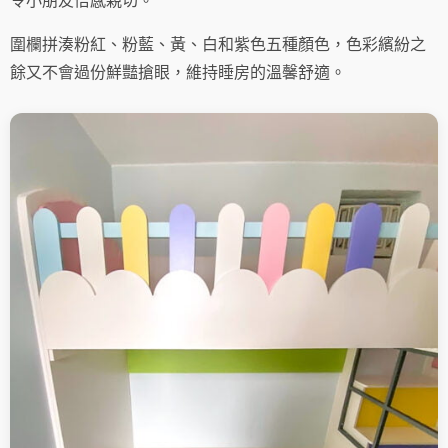
令小朋友倍感親切。
圍欄拼湊粉紅、粉藍、黃、白和紫色五種顏色，色彩繽紛之
餘又不會過份鮮豔搶眼，維持睡房的溫馨舒適。