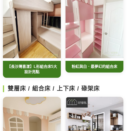
【長沙灣喜漾】L形組合床5大
粉紅與白．最夢幻的組合床
設計亮點
雙層床 / 組合床 / 上下床 / 碌架床