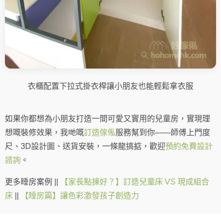
衣櫃配置下拉式掛衣桿讓小朋友也能輕鬆拿衣服
如果你都想為小朋友打造一間可愛又實用的兒童房，實現理
想嘅裝修效果，我哋嘅
訂造傢俬
服務幫到你——師傅上門度
尺、3D設計圖、送貨安裝，一條龍搞掂，歡迎
預約免費設計
諮詢
。
更多睡房案例 ||
【家長點揀好？】訂造兒童床 VS 現成組合
床
||
【睡房篇】讓色彩激發孩子創造力