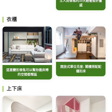
主人房傢俬的10大輕奢設計靈
感
衣櫃
開放式單位克星: 閣樓搭配配
這套變形傢俬可以幫你連床褥
隱形床
的空間都慳返
上下床