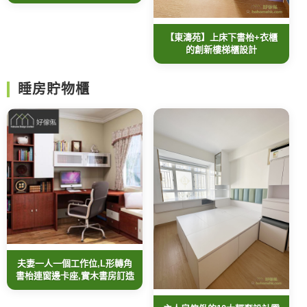
【東濤苑】上床下書枱+衣櫃
的創新樓梯櫃設計
睡房貯物櫃
夫妻一人一個工作位,L形轉角
書枱連窗邊卡座,實木書房訂造