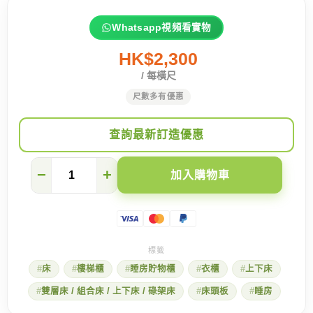
Whatsapp視頻看實物
HK$2,300
/ 每橫尺
尺數多有優惠
查詢最新訂造優惠
【睡
−
+
加入購物車
房
篇】
為
小
孩
打
造
床
樓梯櫃
睡房貯物櫃
衣櫃
上下床
歡
樂
雙層床 / 組合床 / 上下床 / 碌架床
床頭板
睡房
的
屋