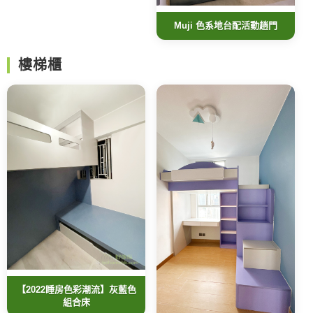
Muji 色系地台配活動趟門
樓梯櫃
【2022睡房色彩潮流】灰藍色
組合床