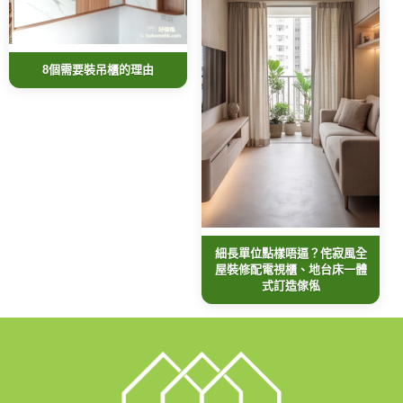
8個需要裝吊櫃的理由
細長單位點樣唔逼？侘寂風全
屋裝修配電視櫃、地台床一體
式訂造傢俬