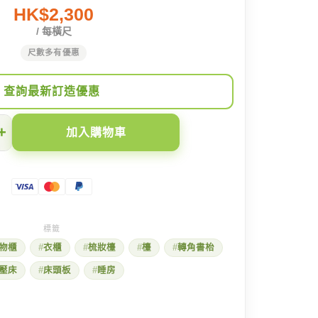
HK$2,300
/ 每橫尺
尺數多有優惠
查詢最新訂造優惠
+
加入購物車
物櫃
衣櫃
梳妝檯
檯
轉角書枱
壓床
床頭板
睡房