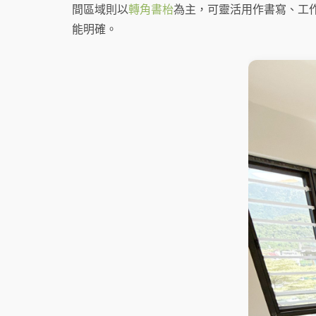
間區域則以
轉角書枱
為主，可靈活用作書寫、工
能明確。