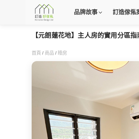
品牌故事
訂造傢俬
【元朗蓮花地】主人房的實用分區指
首頁
/
商品
/
睡房