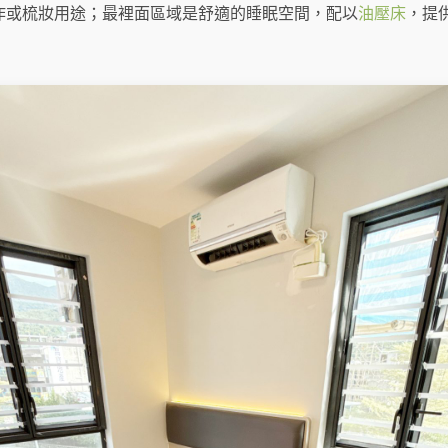
作或梳妝用途；最裡面區域是舒適的睡眠空間，配以
油壓床
，提