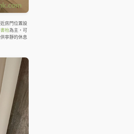
。近房門位置設
角
書枱
為主，可
提供寧靜的休息