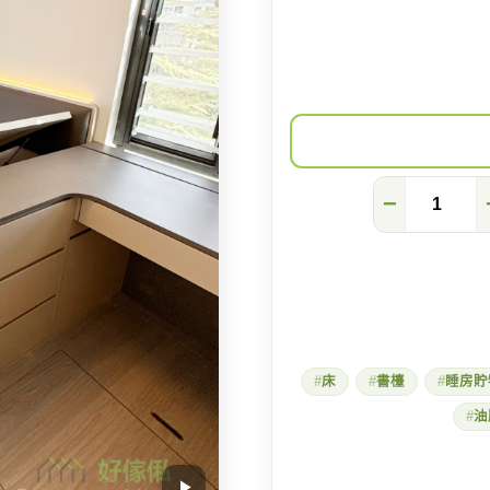
【元
−
朗
蓮
花
地】
主
人
房
的
實
床
書檯
睡房貯
用
分
油
區
指
南