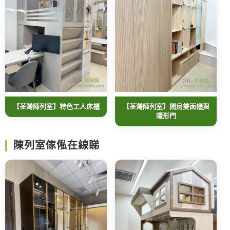
【荃灣陳列室】特色工人床櫃
【荃灣陳列室】間房雙面櫃與
隱形門
陳列室傢俬在線睇