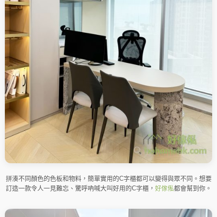
拼湊不同顏色的色板和物料，簡單實用的C字櫃都可以變得與眾不同。想要
訂造一款令人一見難忘、驚呼吶喊大叫好用的C字櫃，
好傢俬
都會幫到你。