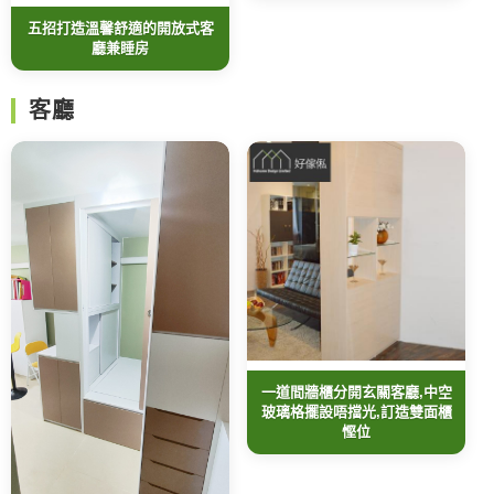
五招打造溫馨舒適的開放式客
廳兼睡房
客廳
一道間牆櫃分開玄關客廳,中空
玻璃格擺設唔擋光,訂造雙面櫃
慳位