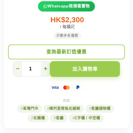
Whatsapp視頻看實物
HK$2,300
/ 每橫尺
尺數多有優惠
查詢最新訂造優惠
【荃
−
+
加入購物車
灣
陳
列
室】
讓
人
驚
荃灣門市
陳列室傢俬在線睇
客廳儲物櫃
呼
吶
玄關櫃
客廳
C字櫃 / 中空櫃
喊
的
C