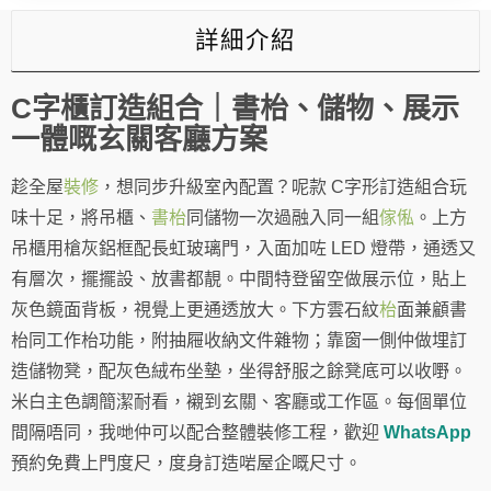
字
櫃
詳細介紹
數
量
C字櫃訂造組合｜書枱、儲物、展示
一體嘅玄關客廳方案
趁全屋
裝修
，想同步升級室內配置？呢款 C字形訂造組合玩
味十足，將吊櫃、
書枱
同儲物一次過融入同一組
傢俬
。上方
吊櫃用槍灰鋁框配長虹玻璃門，入面加咗 LED 燈帶，通透又
有層次，擺擺設、放書都靚。中間特登留空做展示位，貼上
灰色鏡面背板，視覺上更通透放大。下方雲石紋
枱
面兼顧書
枱同工作枱功能，附抽屜收納文件雜物；靠窗一側仲做埋訂
造儲物凳，配灰色絨布坐墊，坐得舒服之餘凳底可以收嘢。
米白主色調簡潔耐看，襯到玄關、客廳或工作區。每個單位
間隔唔同，我哋仲可以配合整體裝修工程，歡迎
WhatsApp
預約免費上門度尺，度身訂造啱屋企嘅尺寸。