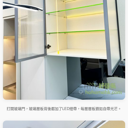
打開玻璃門，玻璃層板背後都加了LED燈帶，每層層板猶如自帶光芒。