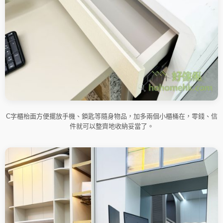
C字櫃枱面方便擺放手機、鎖匙等隨身物品，加多兩個小櫃桶在，零錢、信
件就可以整齊地收納妥當了。