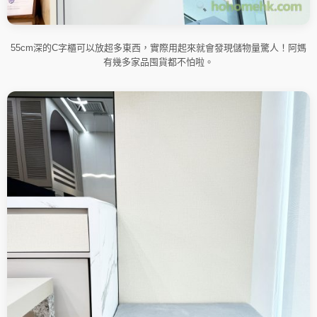
55cm深的C字櫃可以放超多東西，實際用起來就會發現儲物量驚人！阿媽
有幾多家品囤貨都不怕啦。