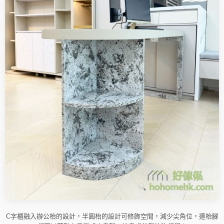
C字櫃融入辦公枱的設計，半圓枱的設計可修飾空間，減少尖角位，連枱腳