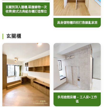
玄關到頂入牆櫃,鞋履雜物一次
收齊|歐式古典組合櫃訂造慳位
高身儲物櫃四招打救雜亂家居
玄關櫃
多用途間房櫃 – 工人房+工作
區