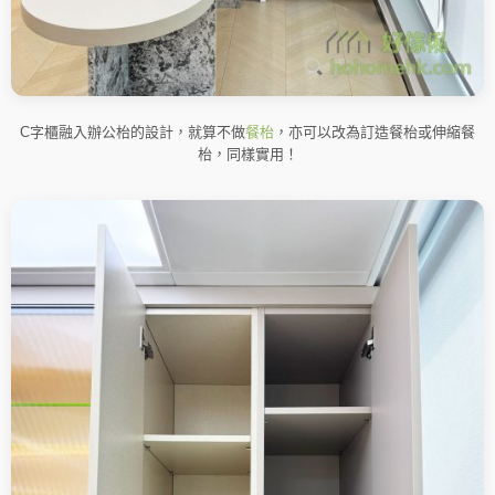
C字櫃融入辦公枱的設計，就算不做
餐枱
，亦可以改為訂造餐枱或伸縮餐
枱，同樣實用！