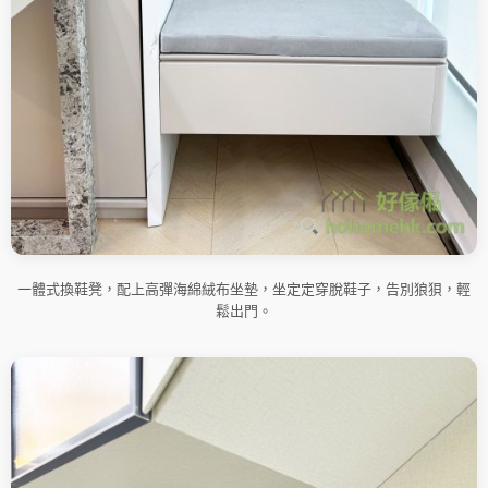
一體式換鞋凳，配上高彈海綿絨布坐墊，坐定定穿脫鞋子，告別狼狽，輕
鬆出門。