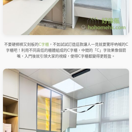
不要硬梆梆又刻板的
C字櫃
，不如試試訂造這款讓人一見就要驚呼吶喊的C
字櫃吧！利用不同高低的櫃體組成的C字櫃，中間的「C」字效果像個箭
嘴，入門後就引領大家的視線，使得C字櫃都變得更輕盈。