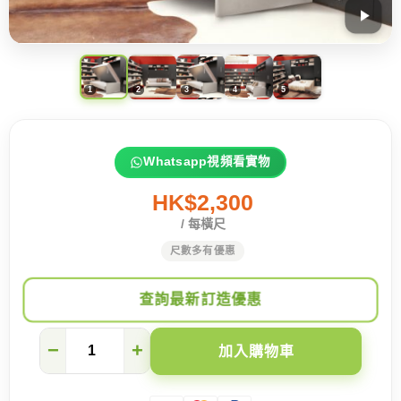
Whatsapp視頻看實物
HK$2,300
/ 每橫尺
尺數多有優惠
查詢最新訂造優惠
讓
−
+
加入購物車
專
家
跌