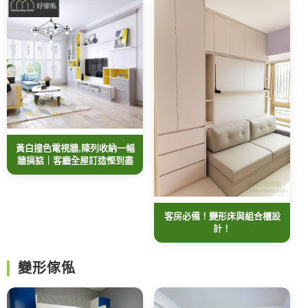
黃白撞色電視牆,陳列收納一幅
牆搞掂｜客廳全屋訂造慳到盡
客房必備！變形床與組合櫃設
計！
變形傢俬