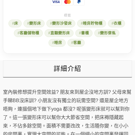
破
眼
鏡，
不
床
變形床
變形沙發床
睡房貯物櫃
衣櫃
可
思
客廳儲物櫃
直翻變形床
書櫃
變形傢俬
議
的
睡房
客廳
變
形
傢
俬
詳細介紹
設
計
數
量
室內裝修想提升空間效益? 朋友來到屋企沒地方訓? 父母來幫
手睇BB沒床訓? 小朋友沒有獨立的玩需空間? 還是屋企地方
唔夠，連搵個地下做下yoga 都沒? 呢張變形床就可以幫到你
了。這一張變形床可以幫你大大節省空間，把床褥隱藏起
來，不佔多餘空間。面積不需要改改，生活隨你變，在小小
的房間裏，實現大空間的可能。在一個細小的空間裏發揮同