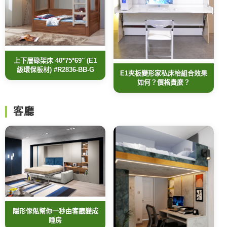
上下層碌架床 40*75*69″ (E1
級環保板材) #R2836-BB-G
E1夾板變形家私床枱組合效果
如何？價格貴麼？
客廳
隱形傢俬幫你一秒由客廳變成
睡房