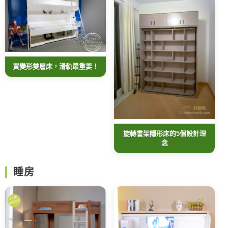
買變形雙層床，滑軌最重要！
旋轉書架隱形床的5個設計理
念
睡房