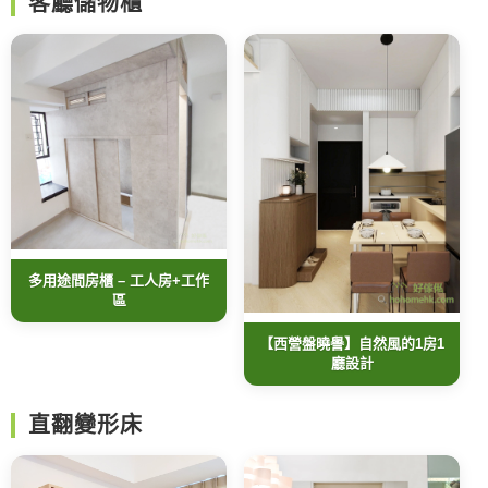
客廳儲物櫃
多用途間房櫃 – 工人房+工作
區
【西營盤曉譽】自然風的1房1
廳設計
直翻變形床