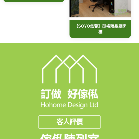
【SOYO雋薈】型格精品風閣
樓
客人評價