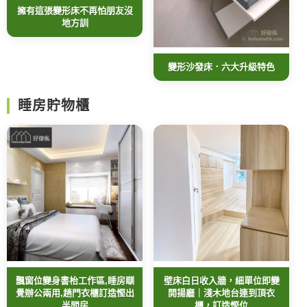
擁有這張變形床不再怕朋友沒
地方訓
變形沙發床．六大升級特色
睡房貯物櫃
飄窗位變身書枱工作區,睡房瞓
壁床白日收入牆，細單位即變
覺辦公兩用,趟門衣櫃訂造慳出
開揚廳｜淺木地台連到頂衣
半間房
櫃，訂造慳位