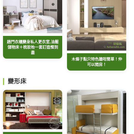
趟門衣櫃變身私人更衣室,油壓
儲物床＋梳妝枱一套訂造慳到
盡
木條子點只特色牆咁簡單！仲
可以間房！
變形床