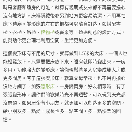
時是客廳和睡房的可能。就算有親朋戚友來都不再需要擔心
沒有地方訓。床褥隱藏後亦另到地方更容易清潔，不用再怕
床下積塵。變形床的左右的櫃都可以隨意訂造，如搭配書
櫃、衣櫃、吊櫃、
儲物櫃
或書桌等，透過創意的設計方式，
能幫助你更合理地利用空間，生活更加方便。
這個變形床有不用的尺寸，就算做到1.5米的大床，一個人也
能輕鬆放下。只需要把床放下來，睡房就即時變出來。一房
多用，功能強大的變形床，讓你輕鬆將單人房變成雙人房或
更多間房。有了這張變形床，就算父母常來，也不用再擔心
沒地方訓了，加張
隱形床
，一房變兩房。好友相眾時，有了
張張變形床，讓你們的歡樂時光不再短暫，可以玩到天光都
沒問題。如果屋企有小朋友，就更加可以創造更多的空間，
給小朋友多一點愛，成長也多一點空間，多一點快樂的回
憶。