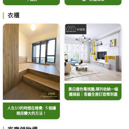
衣櫃
黃白撞色電視牆,陳列收納一幅
牆搞掂｜客廳全屋訂造慳到盡
人生1/3的時間在睡覺: ５個讓
睡房變大的方法！