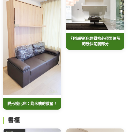
訂造變形床連餐枱必須要瞭解
的幾個關鍵部分
變形梳化床：納米樓的救星！
書櫃