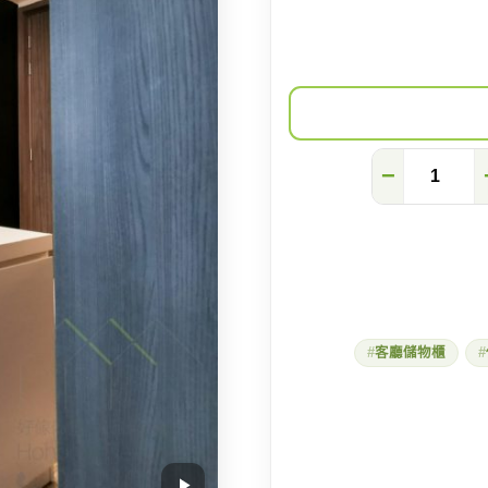
家
−
有
一
張
大
餐
枱
朋
友
行
客廳儲物櫃
近
我
數
量