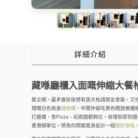
詳細介紹
藏喺廳櫃入面嘅伸縮大餐
屋企細，最矛盾就係想有張大枱請朋友食飯，又
理嘅白色高身
儲物櫃
，中間仲留咗黑色開放格擺
打邊爐、食Pizza、玩遊戲都夠位，收埋就即
香港細單位。想為你間屋度身設計一組
變形傢俬