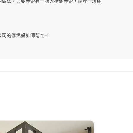
的做法。只要屋企有一張大枱係屋企，搵埋一班朋
司的傢俬設計師幫忙~!