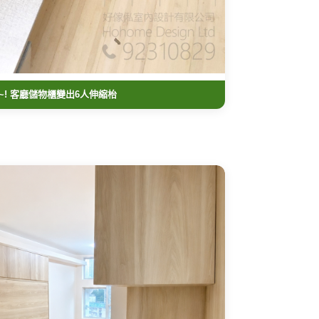
~! 客廳儲物櫃變出6人伸縮枱