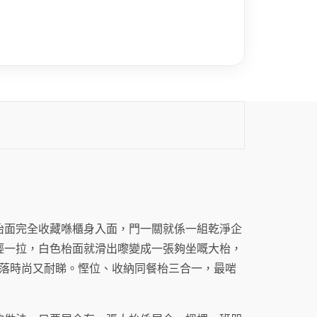
枱面完全收藏喺櫃身入面，門一關就係一組乾淨企
輕一拉，白色枱面就滑出嚟變成一張夠坐嘅大枱，
睇落時尚又耐睇。慳位、收納同餐枱三合一，最啱