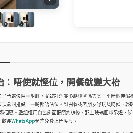
枱：唔使就慳位，開餐就變大枱
怕平時霸位阻手阻腳。呢款訂造變形廳櫃就係答案：平時個伸縮
機頂盒同擺設，一啲都唔佔位。到開餐或者朋友嚟玩嘅時候，輕
刻還返個廳。整組櫃用白色飾面配簡約線條，配上玻璃圓球吊燈，
，歡迎
WhatsApp
預約免費上門度尺。