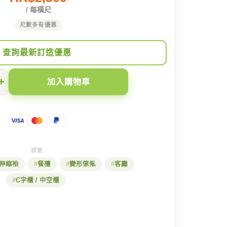
/ 每橫尺
尺數多有優惠
查詢最新訂造優惠
+
加入購物車
伸縮枱
餐檯
變形傢俬
客廳
C字櫃 / 中空櫃