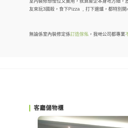
室內裝修想慳位又實用，就算屋企本身地方細，
友來玩3國殺，食下Pizza ﹐打下邊爐，都特別開
無論係室內裝修定係
訂造傢俬
，我哋公司都專業
客廳儲物櫃