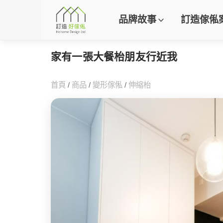
品牌故事
訂造傢俬
家有一張大餐枱朋友行近我
首頁
/
商品
/
變形傢俬
/
伸縮枱