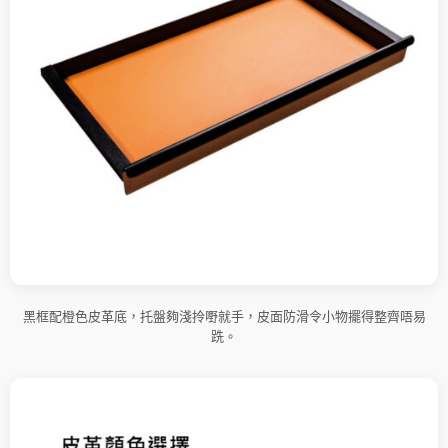
黑框配橙色皮革底，托盤夠淺拎嘢就手，皮面防滑令小物擺得整齊唔易
跣。