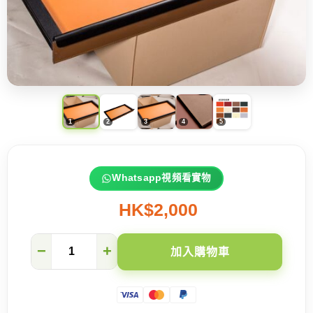
Whatsapp視頻看實物
HK$2,000
現
−
+
加入購物車
代
輕
奢
衣
櫃