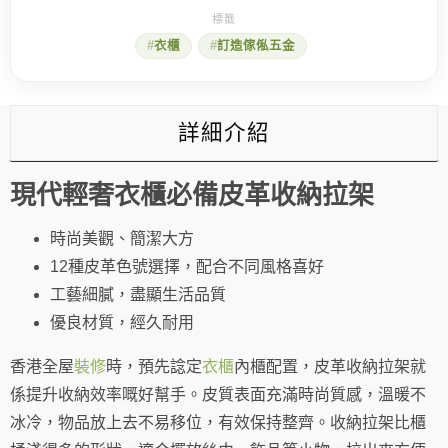
必
備
衣櫃
訂造傢俬五金
皮
革
收
納
拉
詳細介紹
架
(五
金
現代輕奢衣櫃必備皮革收納拉架
只
限
訂
時尚美觀、簡潔大方
造
傢
12種皮革色號選擇，配合不同風格喜好
俬
工藝細膩，盡顯生活品質
時
加
優良材質，經久耐用
配,
不
香港全屋
裝修
時，預先諗定
衣櫃
內櫃配置，皮革收納拉架就
單
獨
係提升收納效率嘅好幫手。皮質表面充滿時尚質感，溫暖不
販
冰冷，物品放上去不易移位，有效保持整齊。收納拉架比櫃
賣)
數