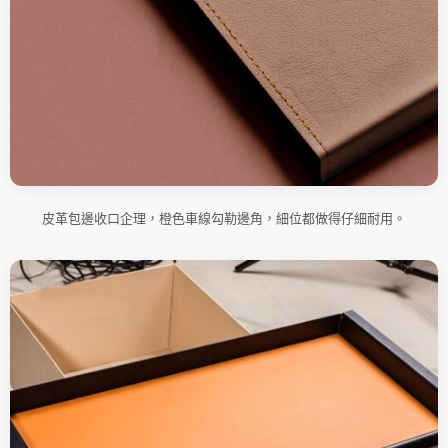
皮革包邊收口企理，橙色車線勾勒邊角，細位都做得仔細耐用。