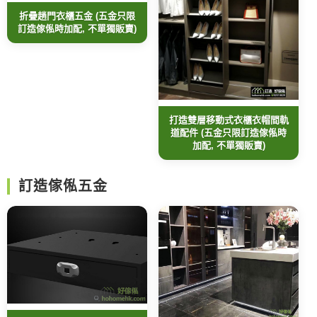
折疊趟門衣櫃五金 (五金只限
訂造傢俬時加配, 不單獨販賣)
打造雙層移動式衣櫃衣帽間軌
道配件 (五金只限訂造傢俬時
加配, 不單獨販賣)
訂造傢俬五金