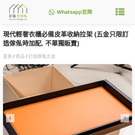
Whatsapp查詢
現代輕奢衣櫃必備皮革收納拉架 (五金只限訂
造傢俬時加配, 不單獨販賣)
首頁
/
商品
/
訂造傢俬五金