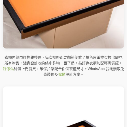
衣櫃內絲巾飾物難整理，每次搵嘢都要翻箱倒篋？橙色皮革拉架拉出即見
所有物品，淺身設計收納絲巾飾物一目了然，為訂造衣櫃加配輕奢質感。
好傢俬
師傅上門度尺，確保拉架配合你個衣櫃尺寸。WhatsApp 我哋索取免
費裝修及
傢俬
設計方案。