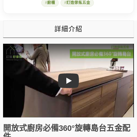
廚櫃
訂造傢俬五金
旋
轉
島
台
五
詳細介紹
金
配
件
(五
金
只
限
訂
造
傢
Play
俬
時
加
配,
不
單
獨
販
開放式廚房必備360°旋轉島台五金配
賣)
件
數