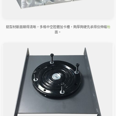
鋁型材斷面睇得清晰，多格中空腔體加卡槽，夠厚夠硬先承得住伸縮
枱
面。