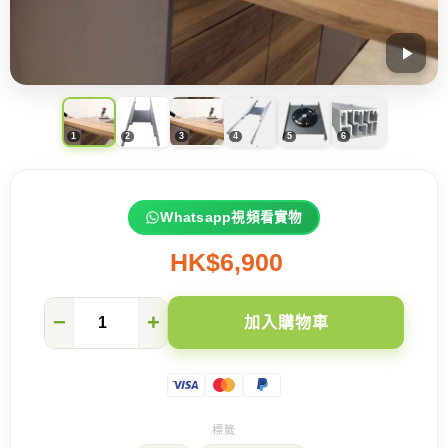
Whatsapp視頻看實物
HK$6,900
開
−
+
加入購物車
放
式
廚
房
必
備
360°