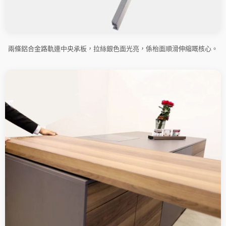
兩條鋁合金路軌連中央承板，拉絲銀色面光亮，係枱面順滑伸縮嘅核心。