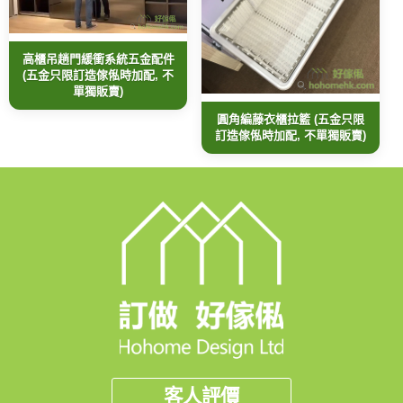
高櫃吊趟門緩衝系統五金配件
(五金只限訂造傢俬時加配, 不
單獨販賣)
圓角編藤衣櫃拉籃 (五金只限
訂造傢俬時加配, 不單獨販賣)
客人評價