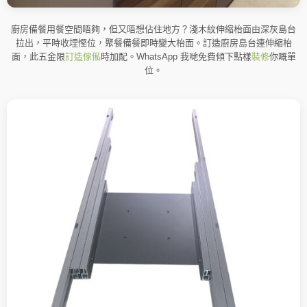
廚房備餐用餐空間唔夠，但又唔想佔住地方？淺木紋伸縮枱面由深灰島台
拉出，平時收埋慳位，聚餐備餐即時變大枱面。訂造廚房島台連伸縮枱
面，此五金限
訂造傢俬
時加配。WhatsApp 我哋免費傾下點樣
裝修
你嘅單
位。