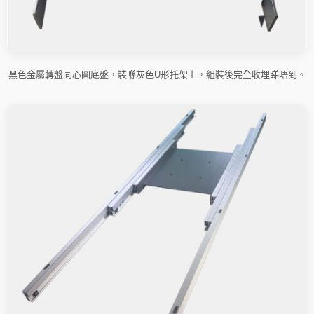
黑色金屬轉盤同心圓底盤，裝喺灰色U形托架上，組裝後完全收埋睇唔到。