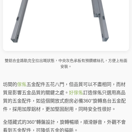
雙鋁合金路軌完全拉出嘅狀態，中央灰色承板有預鑽螺絲孔，方便上枱面
安裝。
坊間的
傢俬
五金配件五花八門，但品質可以不盡相同，而材
質是影響五金品質的關鍵之處。
好傢俬
訂造傢俬只選用高品
質的五金配件，如這個開放式廚房必備360°旋轉島台五金配
件，採用加厚鋁材，更加堅固耐用，同時安全性很好。
全隱藏式的360°轉盤設計，旋轉暢順，順滑靜音，外觀不會
看到五金配件，可降低五金的損耗。