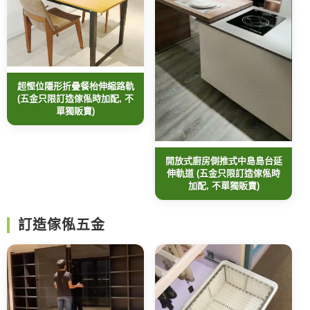
超慳位隱形折疊餐枱伸縮路軌
(五金只限訂造傢俬時加配, 不
單獨販賣)
開放式廚房側推式中島島台延
伸軌道 (五金只限訂造傢俬時
加配, 不單獨販賣)
訂造傢俬五金