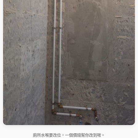
廁所水喉要改位，一個價錢幫你改到啱。