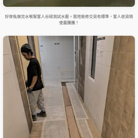
好傢俬做完水喉幫客人谷磅測試水壓。我地裝修交貨有標準，客人收貨唔
使震騰騰！