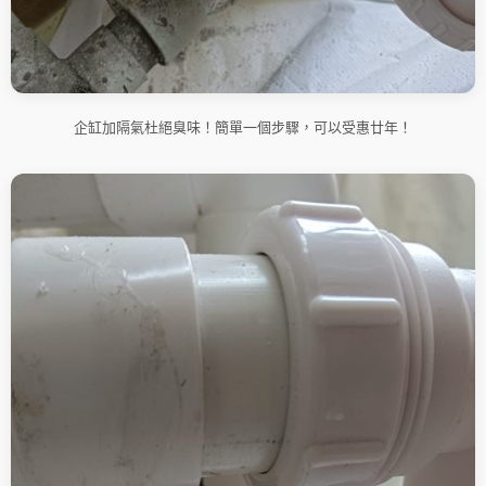
企缸加隔氣杜絕臭味！簡單一個步驟，可以受惠廿年！