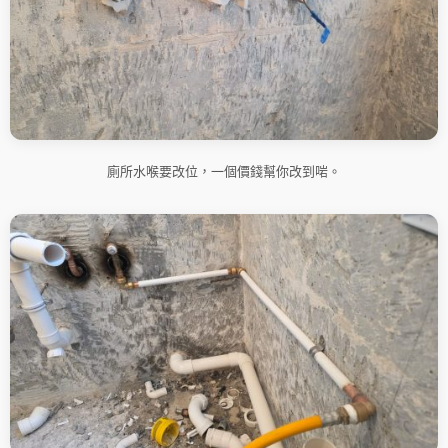
廁所水喉要改位，一個價錢幫你改到啱。