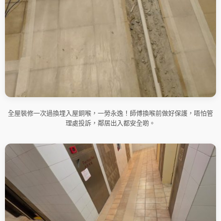
全屋裝修一次過換埋入屋銅喉，一勞永逸！師傅換喉前做好保護，唔怕管
理處投訴，鄰居出入都安全啲。