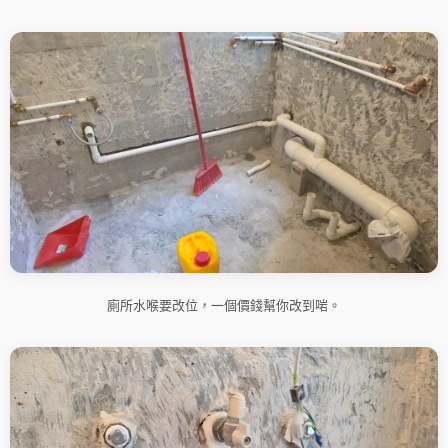
廁所水喉要改位，一個價錢幫你改到啱。