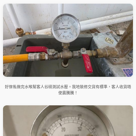
好傢俬做完水喉幫客人谷磅測試水壓。我地裝修交貨有標準，客人收貨唔
使震騰騰！