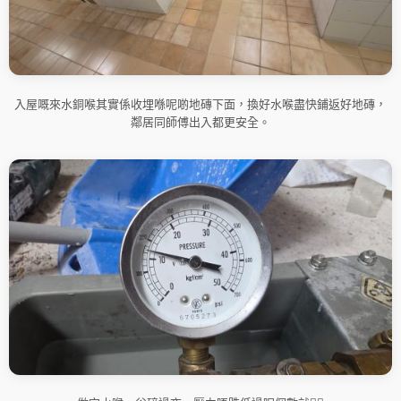
入屋嘅來水銅喉其實係收埋喺呢啲地磚下面，換好水喉盡快鋪返好地磚，
鄰居同師傅出入都更安全。