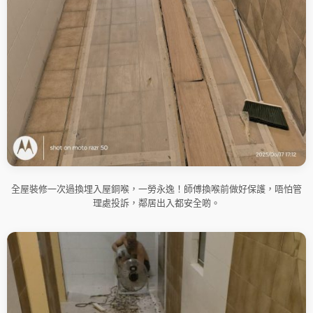
全屋裝修一次過換埋入屋銅喉，一勞永逸！師傅換喉前做好保護，唔怕管
理處投訴，鄰居出入都安全啲。