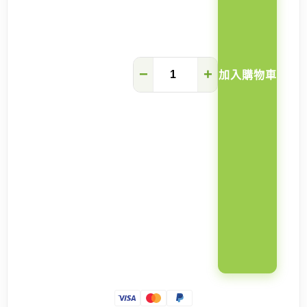
水
−
+
加入購物車
喉
工
程
數
量