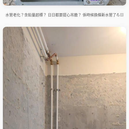
水管老化？含鉛量超標？ 日日都要提心吊膽？ 係時候換條新水管了💪🏻