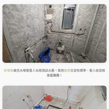
好傢俬
做完水喉幫客人谷磅測試水壓。我地
裝修
交貨有標準，客人收貨唔
使震騰騰！