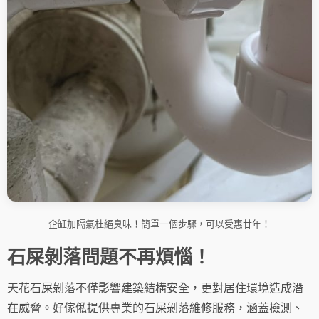
企缸加隔氣杜絕臭味！簡單一個步驟，可以受惠廿年！
石屎剝落問題不再煩惱！
天花石屎剝落不僅影響建築結構安全，更對居住環境造成潛
在威脅。好傢俬提供專業的石屎剝落維修服務，涵蓋檢測、