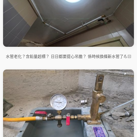
水管老化？含鉛量超標？ 日日都要提心吊膽？ 係時候換條新水管了💪🏻