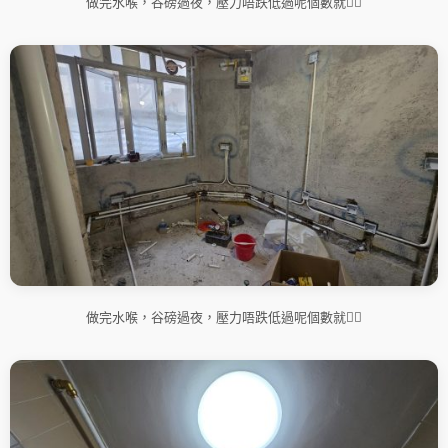
做完水喉，谷磅過夜，壓力唔跌低過呢個數就👌🏻
做完水喉，谷磅過夜，壓力唔跌低過呢個數就👌🏻