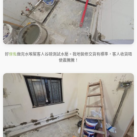
好
傢俬
做完水喉幫客人谷磅測試水壓。我地裝修交貨有標準，客人收貨唔
使震騰騰！