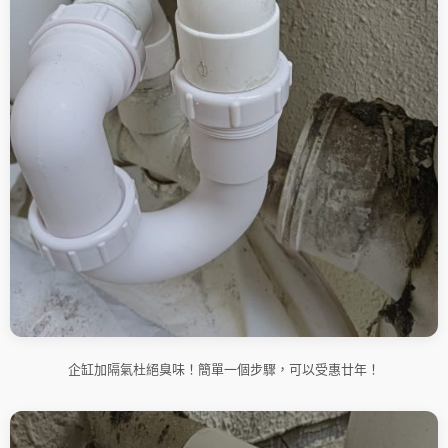
企缸加隔氣杜絕臭味！簡單一個步驟，可以受惠廿年！