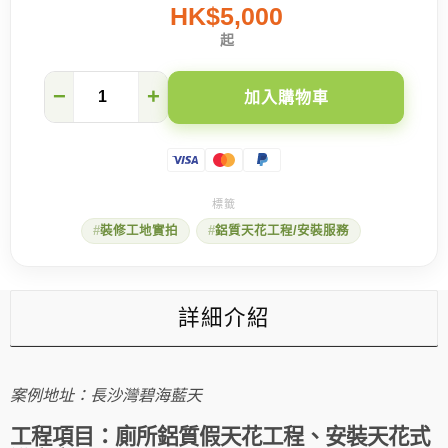
HK$5,000
起
【長
−
+
加入購物車
沙
灣
碧
海
藍
天】
廁
裝修工地實拍
鋁質天花工程/安裝服務
所
鋁
質
假
天
詳細介紹
花
工
程
數
案例地址：長沙灣碧海藍天
量
工程項目：廁所鋁質假天花工程、安裝天花式