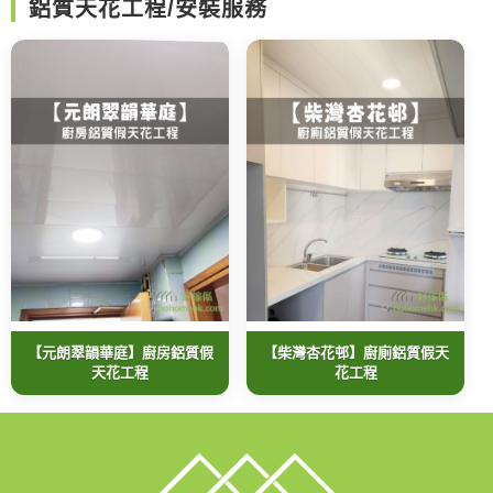
鋁質天花工程/安裝服務
【元朗翠韻華庭】廚房鋁質假
【柴灣杏花邨】廚廁鋁質假天
天花工程
花工程