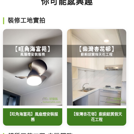
你可能感興趣
裝修工地實拍
【旺角海富苑】風扇燈安裝服
【柴灣杏花邨】廚廁鋁質假天
務
花工程