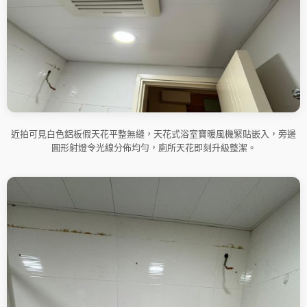
近拍可見白色鋁板假天花平整無縫，天花式浴室寶暖風機緊貼嵌入，旁邊
圓形射燈令光線分佈均勻，廁所天花即刻升級整潔。