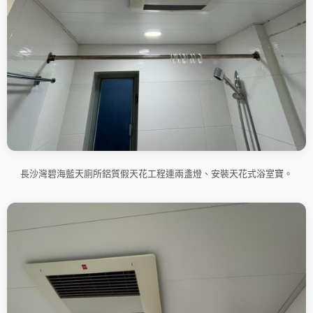
長沙灣碧海藍天廁所鋁質假天花工程連兩盞燈、安裝天花式浴室寶。