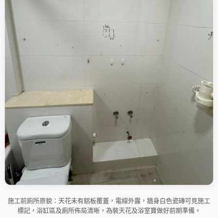
施工前廁所原貌：天花未有鋁板覆蓋，電線外露，牆身白色瓷磚可見施工
標記，浴缸區及廁所佈局清晰，為裝天花及浴室寶做好前期準備。